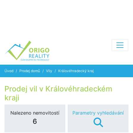
Úvod
Prodej domů
Vily
Královéhradecký kraj
Prodej vil v Královéhradeckém
kraji
Nalezeno nemovitostí
Parametry vyhledávání
6