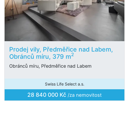
Prodej vily, Předměřice nad Labem,
2
Obránců míru, 379 m
Obránců míru, Předměřice nad Labem
Swiss Life Select a.s.
28 840 000 Kč
/za nemovitost