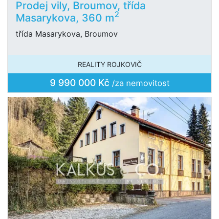
Prodej vily, Broumov, třída
2
Masarykova, 360 m
třída Masarykova, Broumov
REALITY ROJKOVIČ
9 990 000 Kč
/za nemovitost