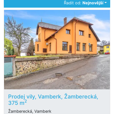
Řadit od:
Nejnovější
Prodej vily, Vamberk, Žamberecká,
2
375 m
Žamberecká, Vamberk