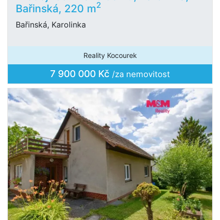
2
Bařinská, 220 m
Bařinská, Karolinka
Reality Kocourek
7 900 000 Kč
/za nemovitost