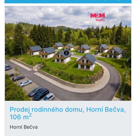
Prodej rodinného domu, Horní Bečva,
2
106 m
Horní Bečva