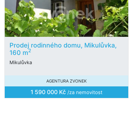
Prodej rodinného domu, Mikulůvka,
2
160 m
Mikulůvka
AGENTURA ZVONEK
1 590 000 Kč
/za nemovitost