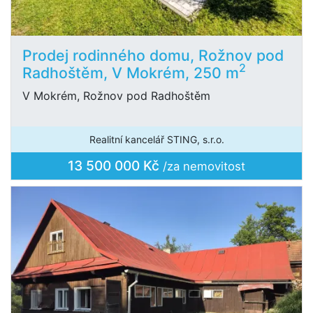
Prodej rodinného domu, Rožnov pod
2
Radhoštěm, V Mokrém, 250 m
V Mokrém, Rožnov pod Radhoštěm
Realitní kancelář STING, s.r.o.
13 500 000 Kč
/za nemovitost