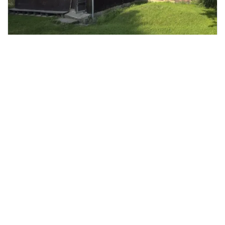
Prodej rodinného domu, Prlov, 138
2
m
Prlov
Klačánková reality
4 200 000 Kč
/za nemovitost