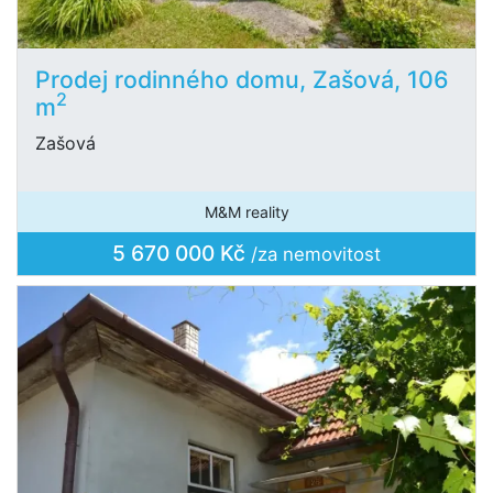
Prodej rodinného domu, Zašová, 106
2
m
Zašová
M&M reality
5 670 000 Kč
/za nemovitost