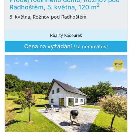
2
Radhoštěm, 5. května, 120 m
5. května, Rožnov pod Radhoštěm
Reality Kocourek
Cena na vyžádání
/za nemovitost