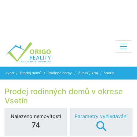
Úvod
Prodej domů
Rodinné domy
Zlínský kraj
Vsetín
Prodej rodinných domů v okrese
Vsetín
Nalezeno nemovitostí
Parametry vyhledávání
74