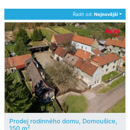
Řadit od:
Nejnovější
Prodej rodinného domu, Domoušice,
2
150 m