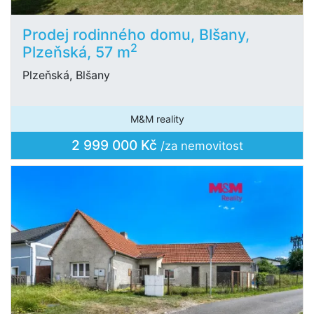
Prodej rodinného domu, Blšany,
2
Plzeňská, 57 m
Plzeňská, Blšany
M&M reality
2 999 000 Kč
/za nemovitost