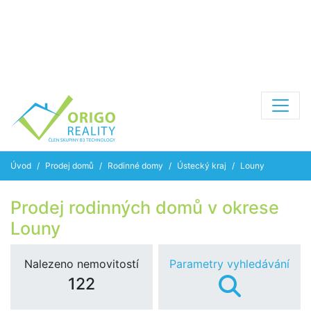
Úvod
Prodej domů
Rodinné domy
Ústecký kraj
Louny
Prodej rodinných domů v okrese
Louny
Nalezeno nemovitostí
Parametry vyhledávání
122