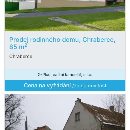
Prodej rodinného domu, Chraberce,
2
85 m
Chraberce
G-Plus realitní kancelář, s.r.o.
Cena na vyžádání
/za nemovitost