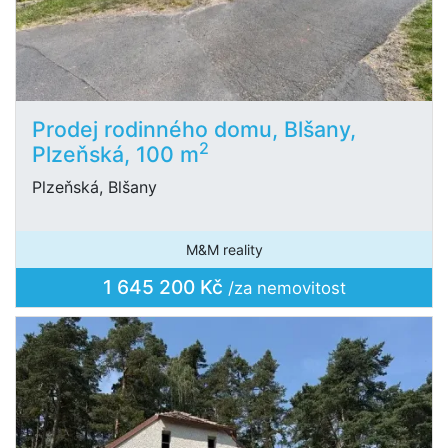
Prodej rodinného domu, Blšany,
2
Plzeňská, 100 m
Plzeňská, Blšany
M&M reality
1 645 200 Kč
/za nemovitost