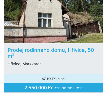
Prodej rodinného domu, Hřivice, 50
2
m
Hřivice, Markvarec
AZ BYTY, s.r.o.
2 550 000 Kč
/za nemovitost