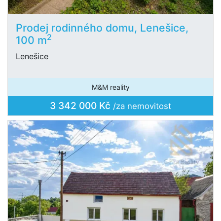
Prodej rodinného domu, Lenešice,
2
100 m
Lenešice
M&M reality
3 342 000 Kč
/za nemovitost