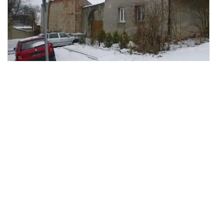
Dražba rodinného domu, Liběšice, 48
2
m
Liběšice, Dubčany
JURIS REAL Dražby a.s.
781 349 Kč
/za nemovitost