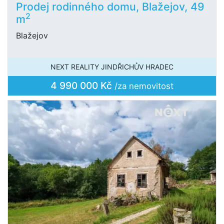
Prodej rodinného domu, Blažejov, 49
2
m
Blažejov
NEXT REALITY JINDŘICHŮV HRADEC
4 990 000 Kč
/za nemovitost