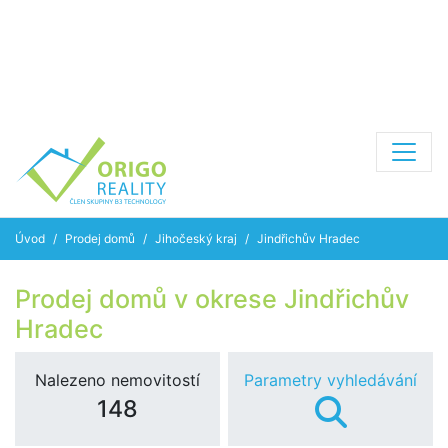
Úvod
Prodej domů
Jihočeský kraj
Jindřichův Hradec
Prodej domů v okrese Jindřichův
Hradec
Nalezeno nemovitostí
Parametry vyhledávání
148