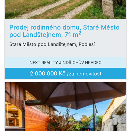
Prodej rodinného domu, Staré Město
2
pod Landštejnem, 71 m
Staré Město pod Landštejnem, Podlesí
NEXT REALITY JINDŘICHŮV HRADEC
2 000 000 Kč
/za nemovitost