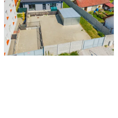
Prodej rodinného domu, Nová
2
Včelnice, Nádražní ulice, 91 m
Nádražní ulice, Nová Včelnice
M&M reality
6 500 000 Kč
/za nemovitost