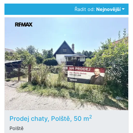
Řadit od:
Nejnovější
2
Prodej chaty, Polště, 50 m
Polště