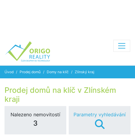
Úvod
Prodej domů
Domy na klíč
Zlínský kraj
Prodej domů na klíč v Zlínském
kraji
Nalezeno nemovitostí
Parametry vyhledávání
3