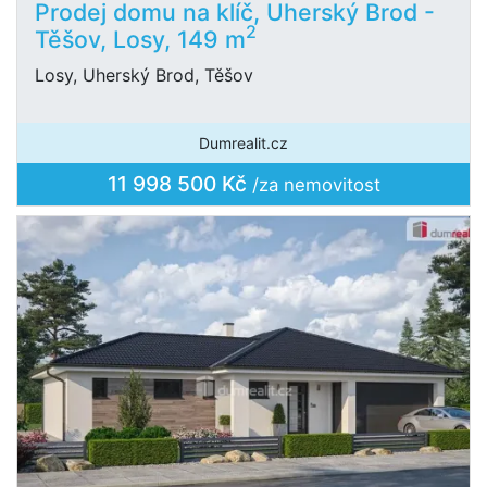
Prodej domu na klíč, Uherský Brod -
2
Těšov, Losy, 149 m
Losy, Uherský Brod, Těšov
Dumrealit.cz
11 998 500 Kč
/za nemovitost