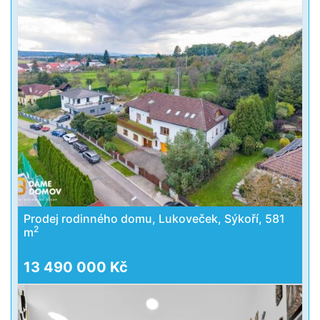
Prodej rodinného domu, Lukoveček, Sýkoří, 581
2
m
13 490 000 Kč