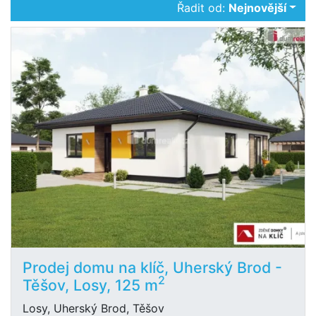
Řadit od:
Nejnovější
Prodej domu na klíč, Uherský Brod -
2
Těšov, Losy, 125 m
Losy, Uherský Brod, Těšov