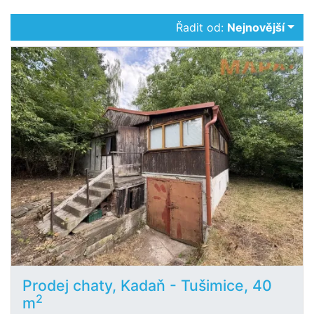
Řadit od:
Nejnovější
Prodej chaty, Kadaň - Tušimice, 40
2
m