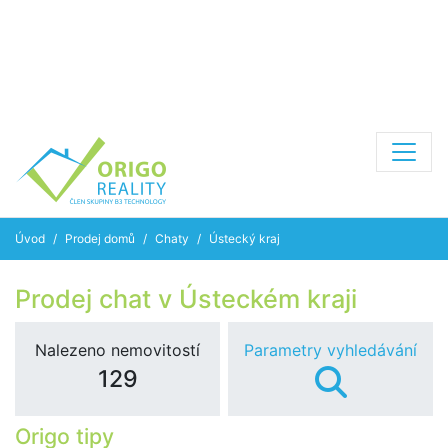
Úvod
Prodej domů
Chaty
Ústecký kraj
Prodej chat v Ústeckém kraji
Nalezeno nemovitostí
Parametry vyhledávání
129
Origo tipy