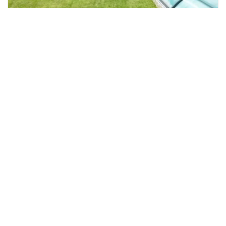
Prodej chaty, Velké Březno,
2
Litoměřická, 55 m
Litoměřická, Velké Březno
Reality PROSTOR s.r.o.
4 790 000 Kč
/za nemovitost