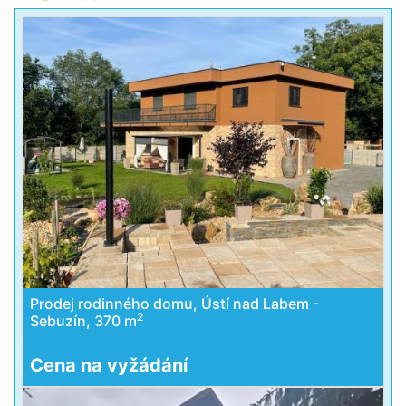
Prodej rodinného domu, Ústí nad Labem -
2
Sebuzín, 370 m
Cena na vyžádání