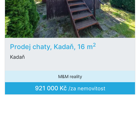
2
Prodej chaty, Kadaň, 16 m
Kadaň
M&M reality
921 000 Kč
/za nemovitost