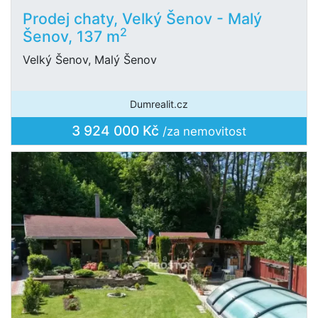
Prodej chaty, Velký Šenov - Malý
2
Šenov, 137 m
Velký Šenov, Malý Šenov
Dumrealit.cz
3 924 000 Kč
/za nemovitost