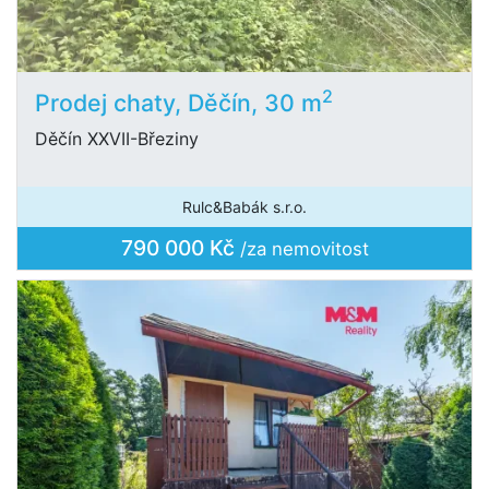
2
Prodej chaty, Děčín, 30 m
Děčín XXVII-Březiny
Rulc&Babák s.r.o.
790 000 Kč
/za nemovitost