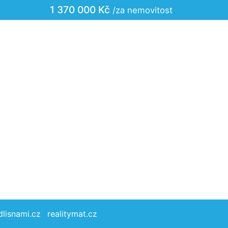
1 370 000 Kč
/za nemovitost
dlisnami.cz
realitymat.cz