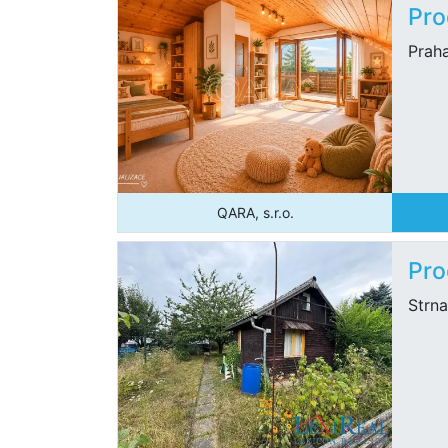
Pro
Praha
QARA, s.r.o.
Pro
Strna