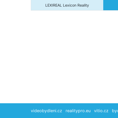
LEXIREAL Lexicon Reality
videobydleni.cz
realitypro.eu
vitio.cz
by