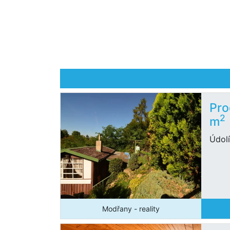
Pro
2
m
Údolí
Modřany - reality