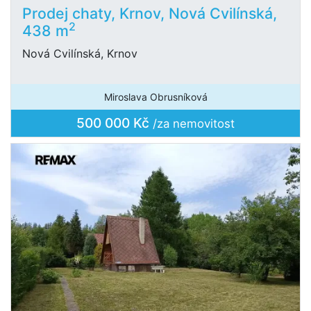
Prodej chaty, Krnov, Nová Cvilínská,
2
438 m
Nová Cvilínská, Krnov
Miroslava Obrusníková
500 000 Kč
/za nemovitost