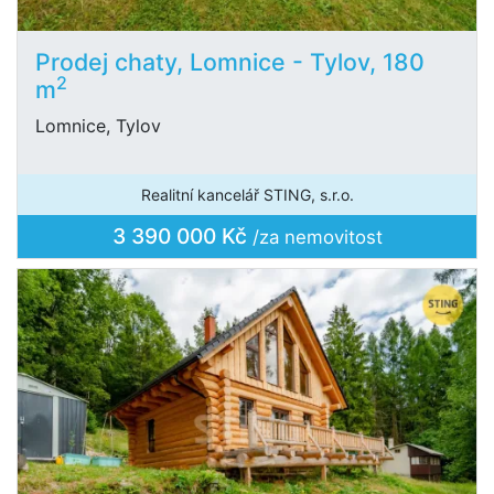
Prodej chaty, Lomnice - Tylov, 180
2
m
Lomnice, Tylov
Realitní kancelář STING, s.r.o.
3 390 000 Kč
/za nemovitost