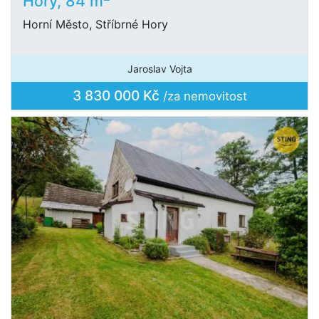
Hory, 84 m
Horní Město, Stříbrné Hory
Jaroslav Vojta
3 830 000 Kč
/za nemovitost