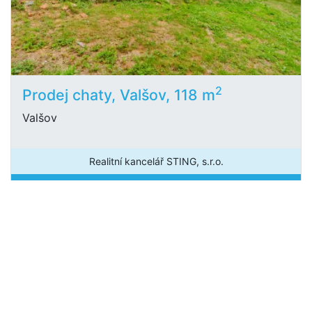
2
Prodej chaty, Valšov, 118 m
Valšov
Realitní kancelář STING, s.r.o.
7 890 000 Kč
/za nemovitost