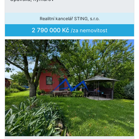
Realitní kancelář STING, s.r.o.
2 790 000 Kč
/za nemovitost