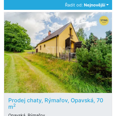
Řadit od:
Nejnovější
Prodej chaty, Rýmařov, Opavská, 70
2
m
Opavská, Rýmařov