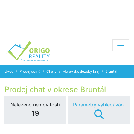
Úvod
Prodej domů
Chaty
Moravskoslezský kraj
Bruntál
Prodej chat v okrese Bruntál
Nalezeno nemovitostí
Parametry vyhledávání
19