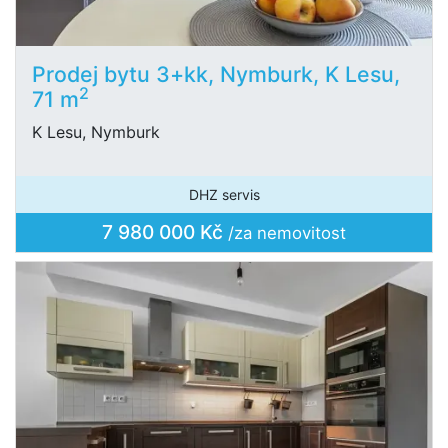
Prodej bytu 3+kk, Nymburk, K Lesu,
2
71 m
K Lesu, Nymburk
DHZ servis
7 980 000 Kč
/za nemovitost