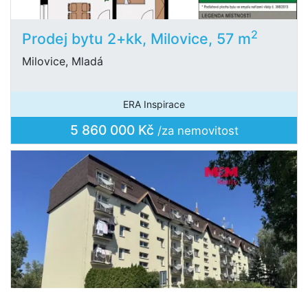
2
Prodej bytu 2+kk, Milovice, 57 m
Milovice, Mladá
ERA Inspirace
5 860 000 Kč
/za nemovitost