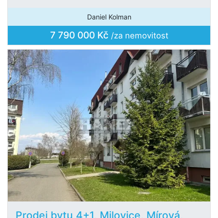
Daniel Kolman
7 790 000 Kč
/za nemovitost
Prodej bytu 4+1, Milovice, Mírová,