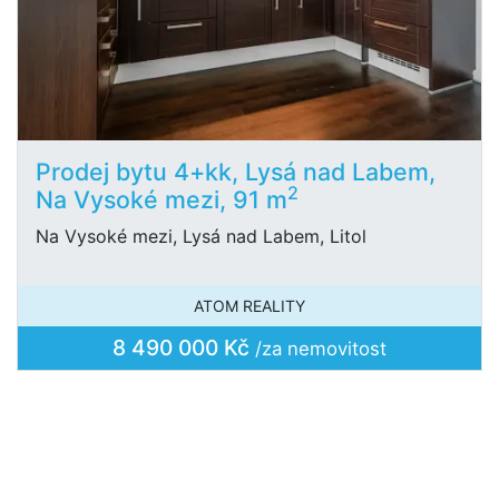
Prodej bytu 4+kk, Lysá nad Labem,
2
Na Vysoké mezi, 91 m
Na Vysoké mezi, Lysá nad Labem, Litol
ATOM REALITY
8 490 000 Kč
/za nemovitost