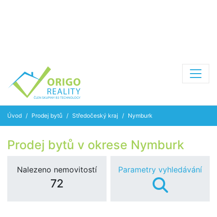
Úvod
Prodej bytů
Středočeský kraj
Nymburk
Prodej bytů v okrese Nymburk
Nalezeno nemovitostí
Parametry vyhledávání
72