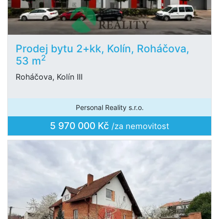
Prodej bytu 2+kk, Kolín, Roháčova,
2
53 m
Roháčova, Kolín III
Personal Reality s.r.o.
5 970 000 Kč
/za nemovitost