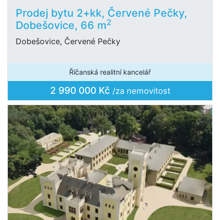
Prodej bytu 2+kk, Červené Pečky,
2
Dobešovice, 66 m
Dobešovice, Červené Pečky
Říčanská realitní kancelář
2 990 000 Kč
/za nemovitost