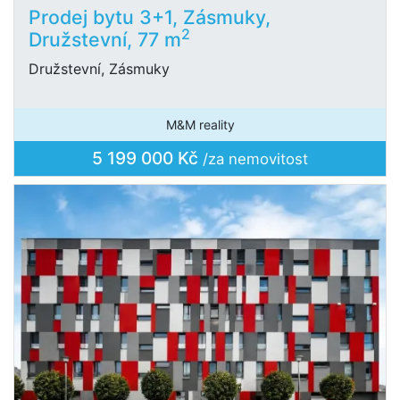
Prodej bytu 3+1, Zásmuky,
2
Družstevní, 77 m
Družstevní, Zásmuky
M&M reality
5 199 000 Kč
/za nemovitost