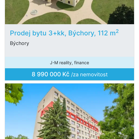
2
Prodej bytu 3+kk, Býchory, 112 m
Býchory
J-M reality, finance
8 990 000 Kč
/za nemovitost