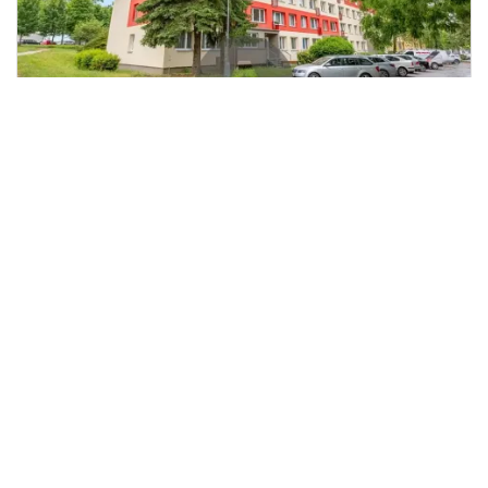
Prodej bytu 3+1, Kolín, Rimavské
2
Soboty, 67 m
Rimavské Soboty, Kolín II
Apollon Group Czech Republic
5 490 000 Kč
/za nemovitost