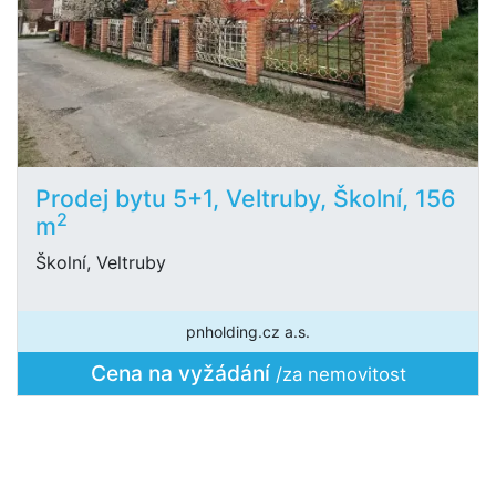
Prodej bytu 5+1, Veltruby, Školní, 156
2
m
Školní, Veltruby
pnholding.cz a.s.
Cena na vyžádání
/za nemovitost