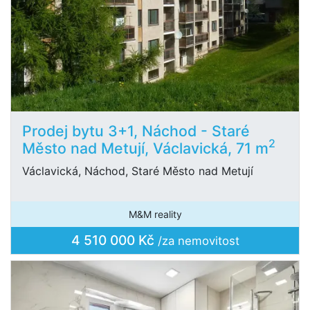
Prodej bytu 3+1, Náchod - Staré
2
Město nad Metují, Václavická, 71 m
Václavická, Náchod, Staré Město nad Metují
M&M reality
4 510 000 Kč
/za nemovitost