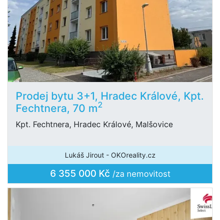
Prodej bytu 3+1, Hradec Králové, Kpt.
2
Fechtnera, 70 m
Kpt. Fechtnera, Hradec Králové, Malšovice
Lukáš Jirout - OKOreality.cz
6 355 000 Kč
/za nemovitost