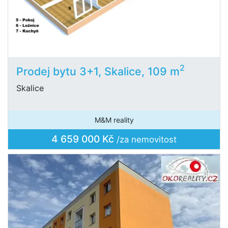
2
Prodej bytu 3+1, Skalice, 109 m
Skalice
M&M reality
4 659 000 Kč
/za nemovitost