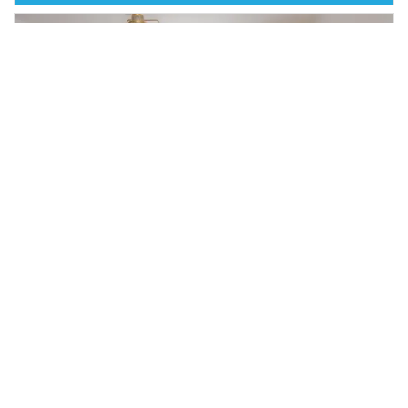
Prodej bytu, Rychnov nad Kněžnou,
2
Jiráskova, 130 m
Jiráskova, Rychnov nad Kněžnou