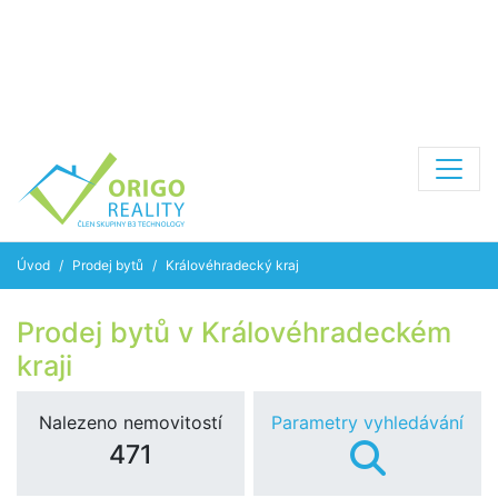
Úvod
Prodej bytů
Královéhradecký kraj
Prodej bytů v Královéhradeckém
kraji
Nalezeno nemovitostí
Parametry vyhledávání
471