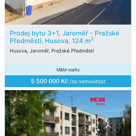
Prodej bytu 3+1, Jaroměř - Pražské
2
Předměstí, Husova, 124 m
Husova, Jaroměř, Pražské Předměstí
M&M reality
5 500 000 Kč
/za nemovitost