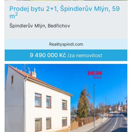
Prodej bytu 2+1, Špindlerův Mlýn, 59
2
m
Špindlerův Mlýn, Bedřichov
Realityspindl.com
9 490 000 Kč
/za nemovitost