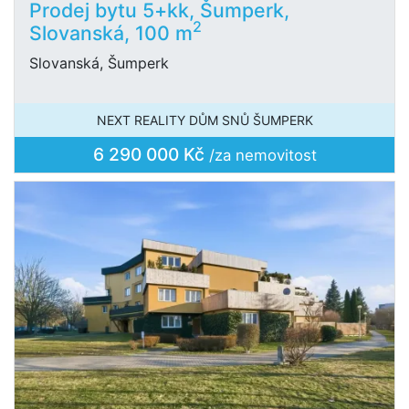
Prodej bytu 5+kk, Šumperk,
2
Slovanská, 100 m
Slovanská, Šumperk
NEXT REALITY DŮM SNŮ ŠUMPERK
6 290 000 Kč
/za nemovitost