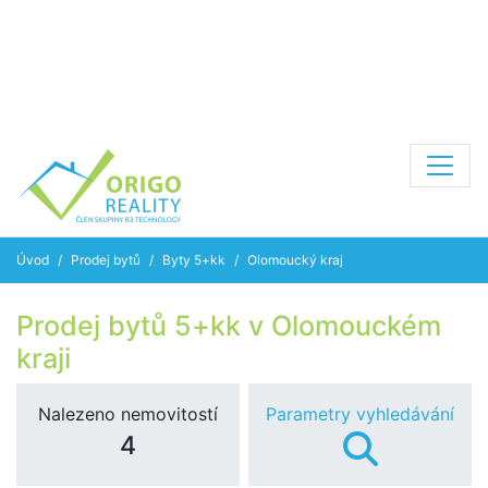
Úvod
Prodej bytů
Byty 5+kk
Olomoucký kraj
Prodej bytů 5+kk v Olomouckém
kraji
Nalezeno nemovitostí
Parametry vyhledávání
4