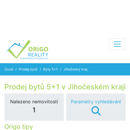
Úvod
Prodej bytů
Byty 5+1
Jihočeský kraj
Prodej bytů 5+1 v Jihočeském kraji
Nalezeno nemovitostí
Parametry vyhledávání
1
Origo tipy