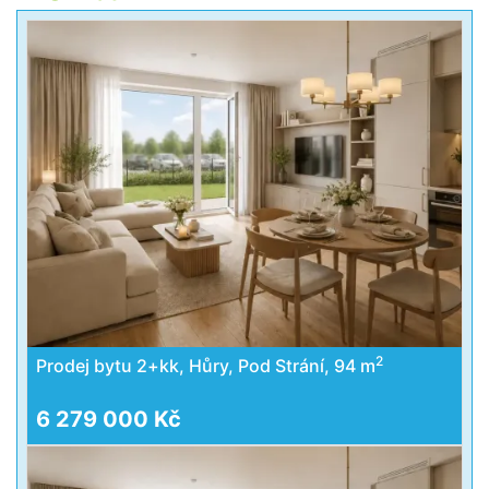
2
Prodej bytu 2+kk, Hůry, Pod Strání, 94 m
6 279 000 Kč