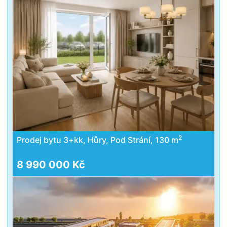
2
Prodej bytu 3+kk, Hůry, Pod Strání, 130 m
8 990 000 Kč