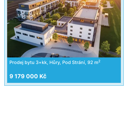
2
Prodej bytu 3+kk, Hůry, Pod Strání, 92 m
9 179 000 Kč