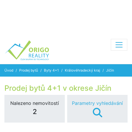
Úvod
Prodej bytů
Byty 4+1
Královéhradecký kraj
Jičín
Prodej bytů 4+1 v okrese Jičín
Nalezeno nemovitostí
Parametry vyhledávání
2