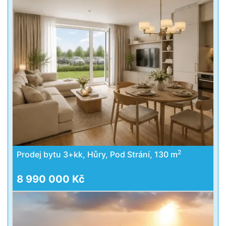
2
Prodej bytu 3+kk, Hůry, Pod Strání, 130 m
8 990 000 Kč