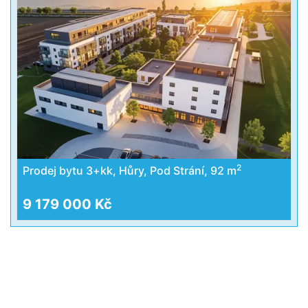
2
Prodej bytu 3+kk, Hůry, Pod Strání, 92 m
9 179 000 Kč