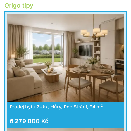
Origo tipy
2
Prodej bytu 2+kk, Hůry, Pod Strání, 94 m
6 279 000 Kč