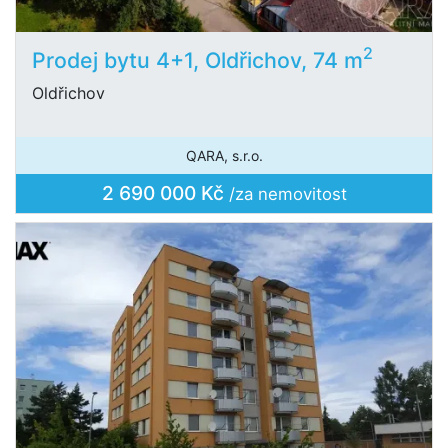
2
Prodej bytu 4+1, Oldřichov, 74 m
Oldřichov
QARA, s.r.o.
2 690 000 Kč
/za nemovitost