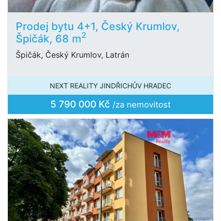
Prodej bytu 4+1, Český Krumlov,
2
Špičák, 68 m
Špičák, Český Krumlov, Latrán
NEXT REALITY JINDŘICHŮV HRADEC
5 790 000 Kč
/za nemovitost