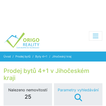
Úvod
Prodej bytů
Byty 4+1
Jihočeský kraj
Prodej bytů 4+1 v Jihočeském
kraji
Nalezeno nemovitostí
Parametry vyhledávání
25