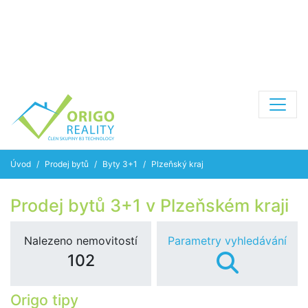
Úvod
Prodej bytů
Byty 3+1
Plzeňský kraj
Prodej bytů 3+1 v Plzeňském kraji
Nalezeno nemovitostí
Parametry vyhledávání
102
Origo tipy