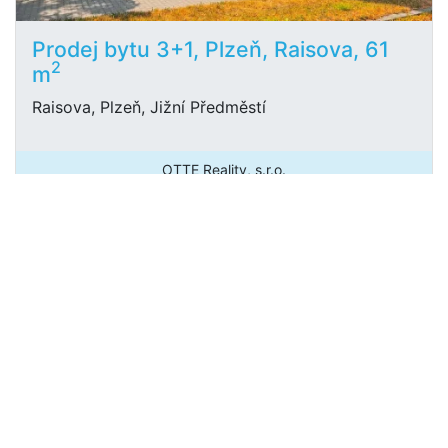
Prodej bytu 3+1, Plzeň, Raisova, 61
2
m
Raisova, Plzeň, Jižní Předměstí
OTTE Reality, s.r.o.
5 490 000 Kč
/za nemovitost