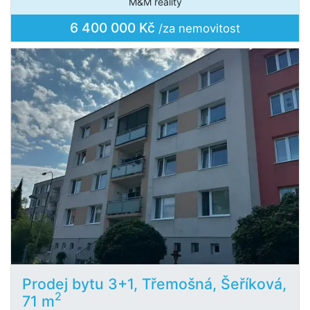
M&M reality
6 400 000 Kč
/za nemovitost
Prodej bytu 3+1, Třemošná, Šeříková,
2
71 m