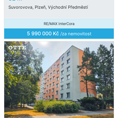
Suvorovova, Plzeň, Východní Předměstí
RE/MAX InterCora
5 990 000 Kč
/za nemovitost