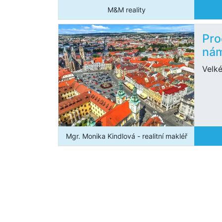
M&M reality
Pro
nám
Velk
Mgr. Monika Kindlová - realitní makléř