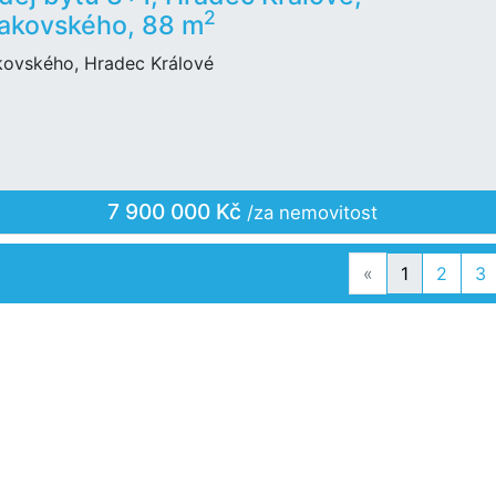
2
akovského, 88 m
kovského, Hradec Králové
7 900 000 Kč
/za nemovitost
Previous
«
1
2
3