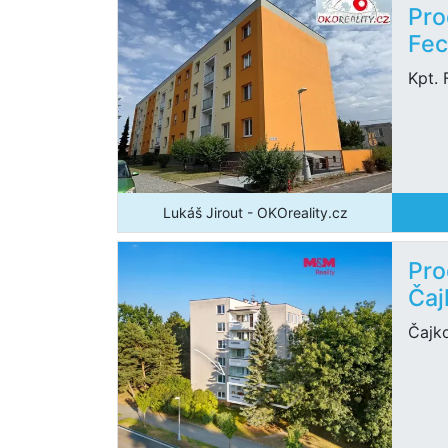
Pro
Fec
Kpt. 
Lukáš Jirout - OKOreality.cz
Pro
Čaj
Čajk