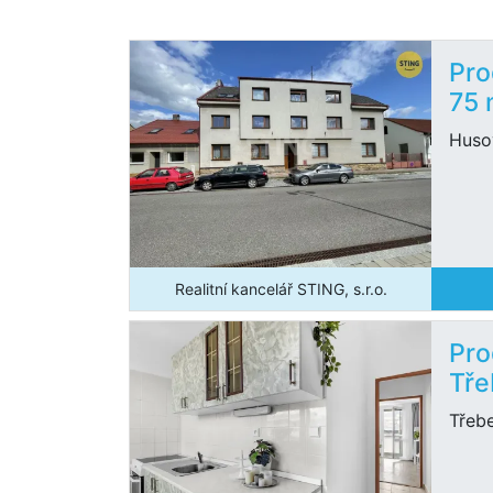
Pro
75
Huso
Realitní kancelář STING, s.r.o.
Pro
Tře
Třeb