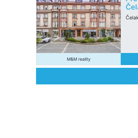
Čel
Čela
M&M reality