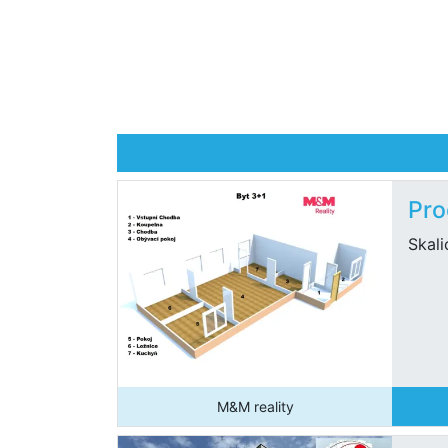
Pro
Skali
M&M reality