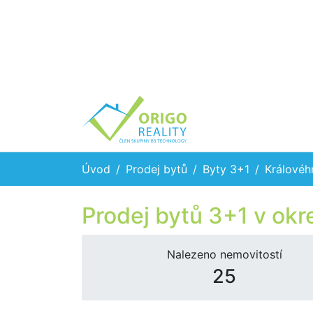
Úvod
Prodej bytů
Byty 3+1
Královéh
Prodej bytů 3+1 v ok
Nalezeno nemovitostí
25