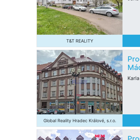
T&T REALITY
Pro
Mác
Karl
Global Reality Hradec Králové, s.r.o.
Pro