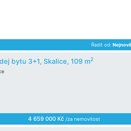
Řadit od:
Nejnově
2
dej bytu 3+1, Skalice, 109 m
ce
4 659 000 Kč
/za nemovitost