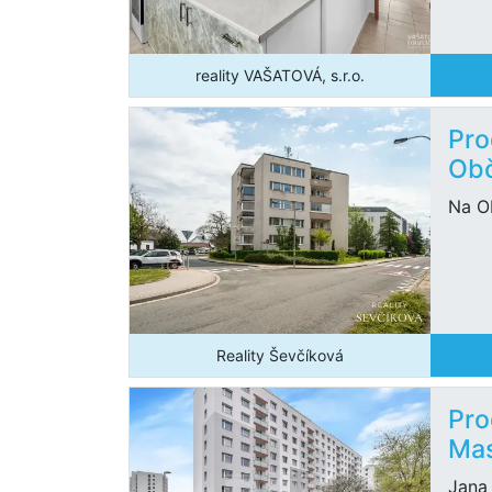
reality VAŠATOVÁ, s.r.o.
Pro
Obč
Na O
Reality Ševčíková
Pro
Mas
Jana