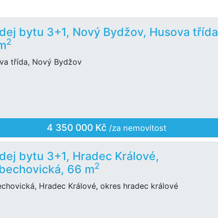
dej bytu 3+1, Nový Bydžov, Husova třída
2
 m
va třída, Nový Bydžov
4 350 000 Kč
/za nemovitost
dej bytu 3+1, Hradec Králové,
2
bechovická, 66 m
echovická, Hradec Králové, okres hradec králové