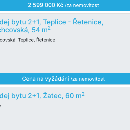
2 599 000 Kč
/za nemovitost
dej bytu 2+1, Teplice - Řetenice,
2
hcovská, 54 m
ovská, Teplice, Řetenice
Cena na vyžádání
/za nemovitost
2
dej bytu 2+1, Žatec, 60 m
c