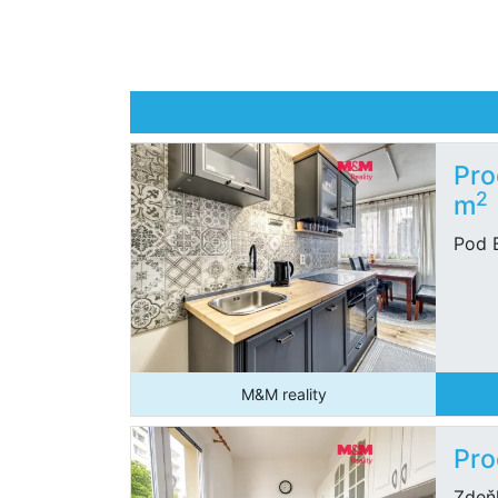
Pro
2
m
Pod 
M&M reality
Pro
Zdeň