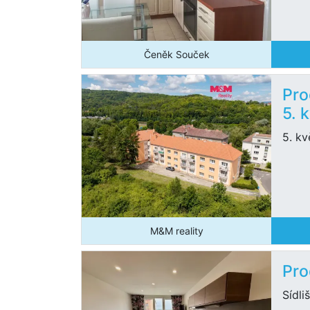
Čeněk Souček
Pro
5. 
5. kv
M&M reality
Pro
Sídli