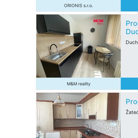
ORIONIS s.r.o.
Pro
Duc
Duchc
M&M reality
Pro
Žate