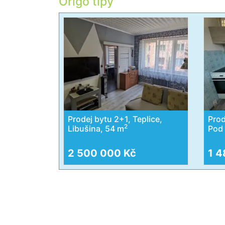
Origo tipy
Prodej bytu 2+1, Teplice,
Prod
2
Libušina, 54 m
Pod 
2 500 000 Kč
1 4