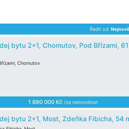
Řadit od:
Nejnově
dej bytu 2+1, Chomutov, Pod Břízami, 61
Břízami, Chomutov
1 880 000 Kč
/za nemovitost
dej bytu 2+1, Most, Zdeňka Fibicha, 54 
ka Fibicha, Most