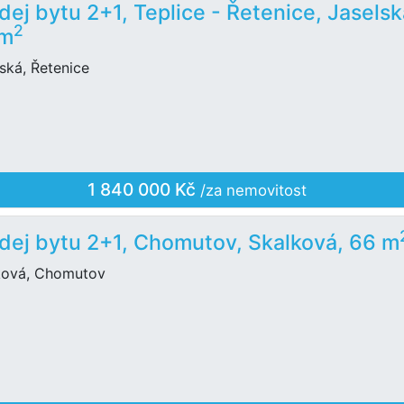
dej bytu 2+1, Teplice - Řetenice, Jaselsk
2
 m
ská, Řetenice
1 840 000 Kč
/za nemovitost
dej bytu 2+1, Chomutov, Skalková, 66 m
ková, Chomutov