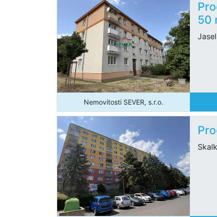
Pro
50
Jasel
Nemovitosti SEVER, s.r.o.
Pro
Skal