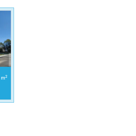
2
4 m