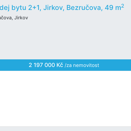
2
dej bytu 2+1, Jirkov, Bezručova, 49 m
učova, Jirkov
2 197 000 Kč
/za nemovitost