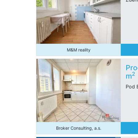
M&M reality
Pro
2
m
Pod 
Broker Consulting, a.s.