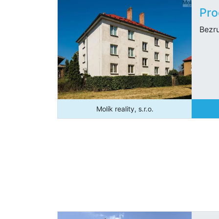
Pro
Bezr
Molík reality, s.r.o.