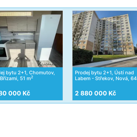
ej bytu 2+1, Chomutov,
Prodej bytu 2+1, Ústí nad
2
Břízami, 51 m
Labem - Střekov, Nová, 6
80 000 Kč
2 880 000 Kč