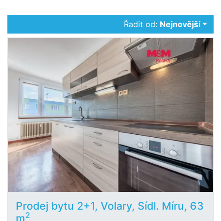
Řadit od:
Nejnovější
Prodej bytu 2+1, Volary, Sídl. Míru, 63
2
m