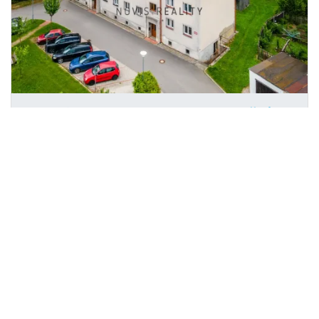
Prodej bytu 2+1, Volary, Revoluční,
2
56 m
Revoluční, Volary
NOVIS reality s.r.o.
2 490 000 Kč
/za nemovitost