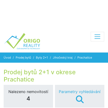
Úvod
Prodej bytů
Byty 2+1
Jihočeský kraj
Prachatice
Prodej bytů 2+1 v okrese
Prachatice
Nalezeno nemovitostí
Parametry vyhledávání
4