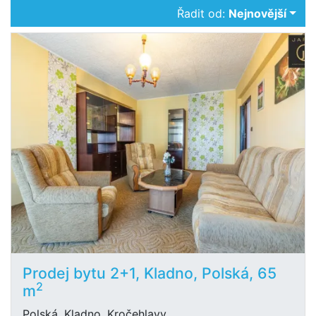
Řadit od:
Nejnovější
Prodej bytu 2+1, Kladno, Polská, 65
2
m
Polská, Kladno, Kročehlavy