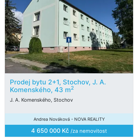
Prodej bytu 2+1, Stochov, J. A.
2
Komenského, 43 m
J. A. Komenského, Stochov
Andrea Nováková - NOVA REALITY
4 650 000 Kč
/za nemovitost