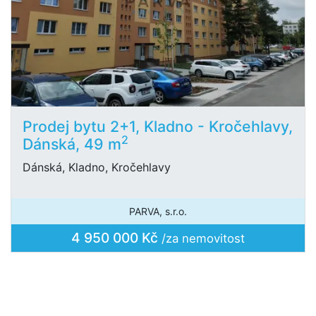
Prodej bytu 2+1, Kladno - Kročehlavy,
2
Dánská, 49 m
Dánská, Kladno, Kročehlavy
PARVA, s.r.o.
4 950 000 Kč
/za nemovitost