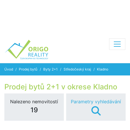
Úvod
Prodej bytů
Byty 2+1
Středočeský kraj
Kladno
Prodej bytů 2+1 v okrese Kladno
Nalezeno nemovitostí
Parametry vyhledávání
19