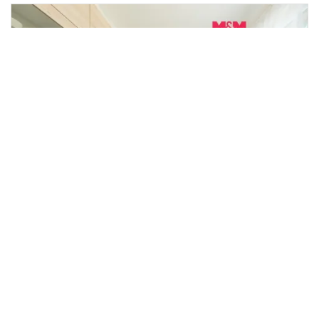
Prodej bytu 2+1, Kladno - Kročehlavy,
2
Polská, 49 m
Polská, Kladno, Kročehlavy