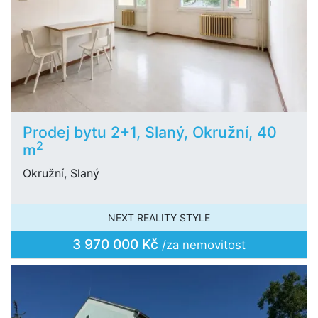
Prodej bytu 2+1, Slaný, Okružní, 40
2
m
Okružní, Slaný
NEXT REALITY STYLE
3 970 000 Kč
/za nemovitost