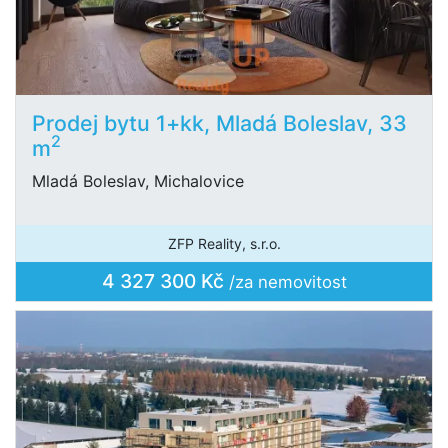
Prodej bytu 1+kk, Mladá Boleslav, 33
2
m
Mladá Boleslav, Michalovice
ZFP Reality, s.r.o.
4 327 300 Kč
/za nemovitost