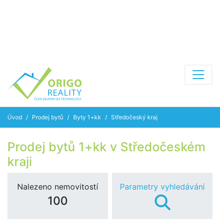
Úvod
Prodej bytů
Byty 1+kk
Středočeský kraj
Prodej bytů 1+kk v Středočeském
kraji
Nalezeno nemovitostí
Parametry vyhledávání
100