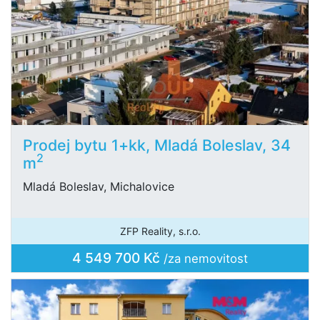
Prodej bytu 1+kk, Mladá Boleslav, 34
2
m
Mladá Boleslav, Michalovice
ZFP Reality, s.r.o.
4 549 700 Kč
/za nemovitost