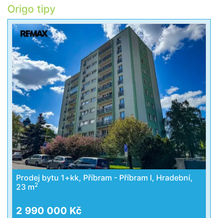
Origo tipy
Prodej bytu 1+kk, Příbram - Příbram I, Hradební,
2
23 m
2 990 000 Kč