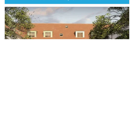
Prodej bytu 1+kk, Brandýs nad
Labem-Stará Boleslav - Stará
2
Boleslav, Nábřeží, 26 m
Nábřeží, Brandýs nad Labem-Stará Boleslav