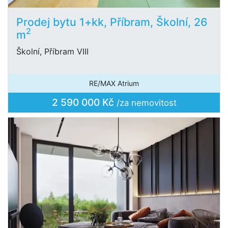
Prodej bytu 1+kk, Příbram, Školní, 26
2
m
Školní, Příbram VIII
RE/MAX Atrium
2 590 000 Kč
/za nemovitost