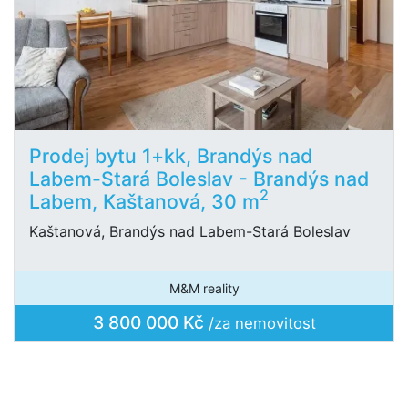
Prodej bytu 1+kk, Brandýs nad
Labem-Stará Boleslav - Brandýs nad
2
Labem, Kaštanová, 30 m
Kaštanová, Brandýs nad Labem-Stará Boleslav
M&M reality
3 800 000 Kč
/za nemovitost