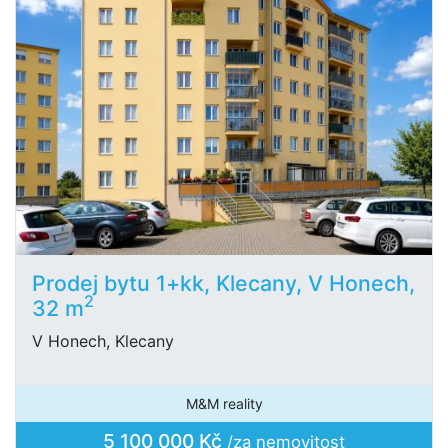
Prodej bytu 1+kk, Klecany, V Honech,
2
32 m
V Honech, Klecany
M&M reality
5 100 000 Kč
/za nemovitost