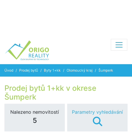
Úvod
Prodej bytů
Byty 1+kk
Olomoucký kraj
Šumperk
Prodej bytů 1+kk v okrese
Šumperk
Nalezeno nemovitostí
Parametry vyhledávání
5