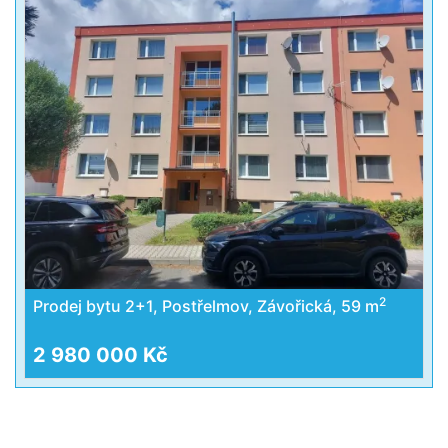
2
Prodej bytu 2+1, Postřelmov, Závořická, 59 m
2 980 000 Kč