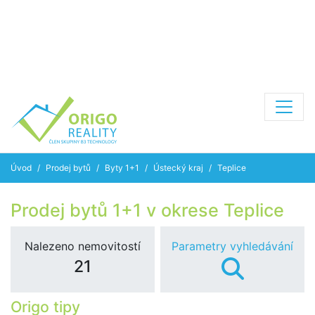
Úvod
Prodej bytů
Byty 1+1
Ústecký kraj
Teplice
Prodej bytů 1+1 v okrese Teplice
Nalezeno nemovitostí
Parametry vyhledávání
21
Origo tipy