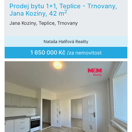
Prodej bytu 1+1, Teplice - Trnovany,
2
Jana Koziny, 42 m
Jana Koziny, Teplice, Trnovany
Nataša Halířová Reality
1 650 000 Kč
/za nemovitost