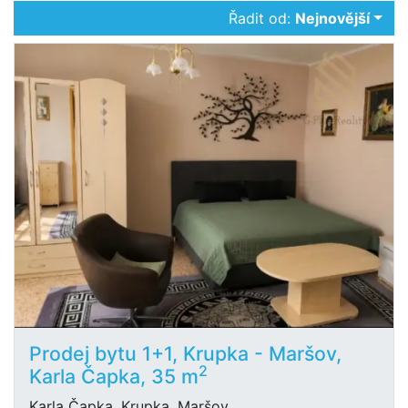
Řadit od:
Nejnovější
Prodej bytu 1+1, Krupka - Maršov,
2
Karla Čapka, 35 m
Karla Čapka, Krupka, Maršov