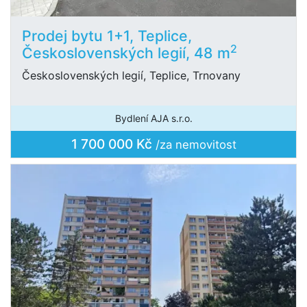
Prodej bytu 1+1, Teplice,
2
Československých legií, 48 m
Československých legií, Teplice, Trnovany
Bydlení AJA s.r.o.
1 700 000 Kč
/za nemovitost