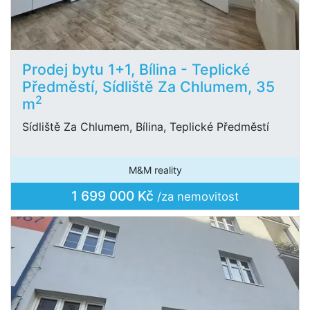
Prodej bytu 1+1, Bílina - Teplické
Předměstí, Sídliště Za Chlumem, 35
2
m
Sídliště Za Chlumem, Bílina, Teplické Předměstí
M&M reality
1 699 000 Kč
/za nemovitost