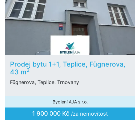
Prodej bytu 1+1, Teplice, Fügnerova,
2
43 m
Fügnerova, Teplice, Trnovany
Bydlení AJA s.r.o.
1 900 000 Kč
/za nemovitost