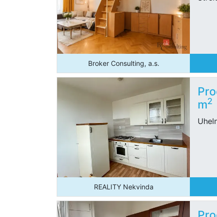
Broker Consulting, a.s.
Pro
2
m
Uhel
REALITY Nekvinda
Pro