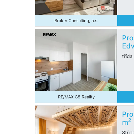
Broker Consulting, a.s.
Pro
Edv
třída
RE/MAX G8 Reality
Pro
2
m
Střel