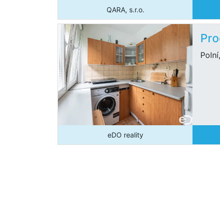
QARA, s.r.o.
Pro
Polní
eDO reality