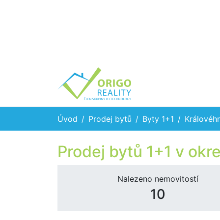
Úvod
Prodej bytů
Byty 1+1
Královéhr
Prodej bytů 1+1 v okr
Nalezeno nemovitostí
10