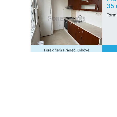
35
Form
Foreigners Hradec Králové