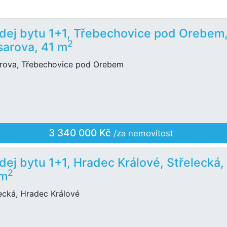
dej bytu 1+1, Třebechovice pod Orebem
2
sarova, 41 m
arova, Třebechovice pod Orebem
3 340 000 Kč
/za nemovitost
dej bytu 1+1, Hradec Králové, Střelecká,
2
 m
ecká, Hradec Králové