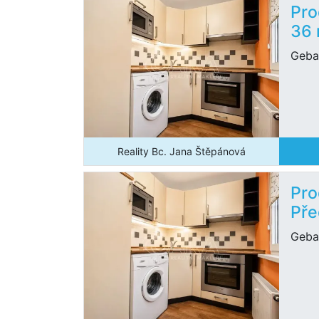
Pro
36
Geba
Reality Bc. Jana Štěpánová
Pro
Pře
Geba