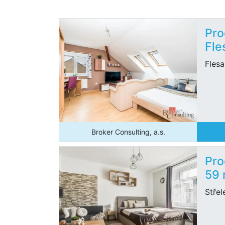
Pro
Fle
Fles
Broker Consulting, a.s.
Pro
59
Střel