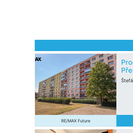
Pro
Pře
Štef
RE/MAX Future