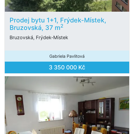
Prodej bytu 1+1, Frýdek-Místek,
2
Bruzovská, 37 m
Bruzovská, Frýdek-Místek
Gabriela Pavlitová
3 350 000 Kč