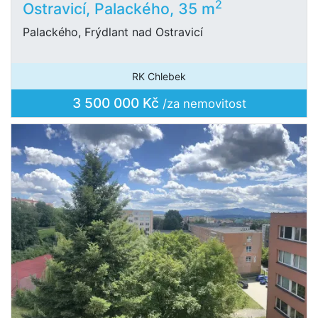
2
Ostravicí, Palackého, 35 m
Palackého, Frýdlant nad Ostravicí
RK Chlebek
3 500 000 Kč
/za nemovitost