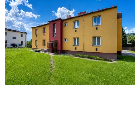
Prodej bytu 1+1, Frýdlant nad
2
Ostravicí, Padlých hrdinů, 39 m
Padlých hrdinů, Frýdlant nad Ostravicí
RK Chlebek