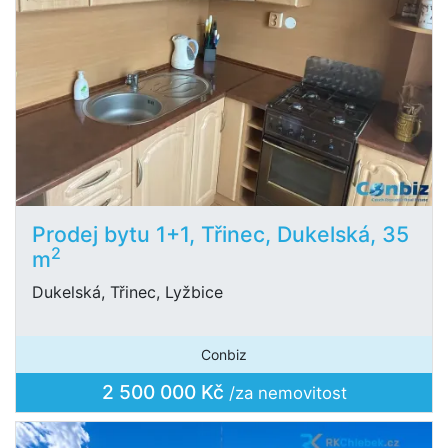
Prodej bytu 1+1, Třinec, Dukelská, 35
2
m
Dukelská, Třinec, Lyžbice
Conbiz
2 500 000 Kč
/za nemovitost