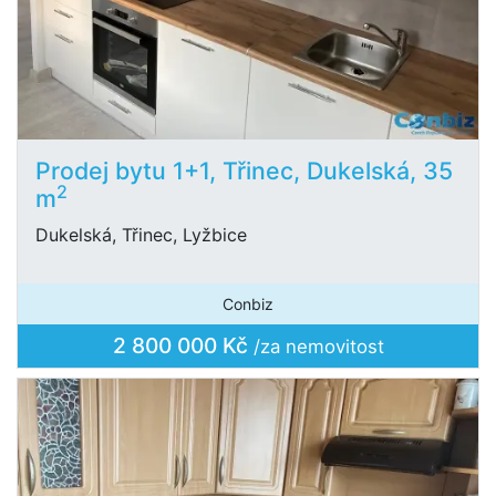
Prodej bytu 1+1, Třinec, Dukelská, 35
2
m
Dukelská, Třinec, Lyžbice
Conbiz
2 800 000 Kč
/za nemovitost