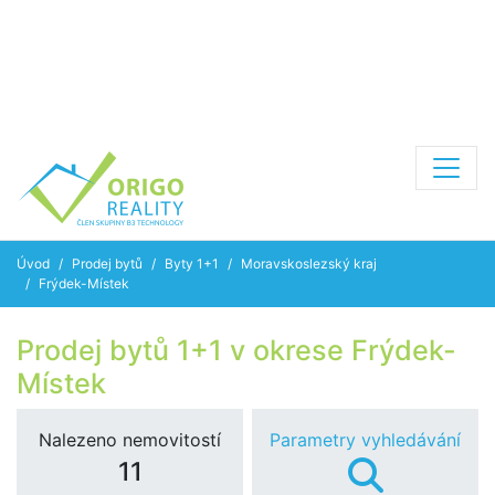
Úvod
Prodej bytů
Byty 1+1
Moravskoslezský kraj
Frýdek-Místek
Prodej bytů 1+1 v okrese Frýdek-
Místek
Nalezeno nemovitostí
Parametry vyhledávání
11