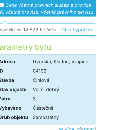
Cena včetně právních služeb a provize
K, včetně provize, včetně právního servisu
14 526 Kč
Chci hypotéku
ypotéka od
/měs.
arametry bytu
Adresa
Dvorská, Kladno, Vrapice
ID
04103
Stavba
Cihlová
Stav objektu
Velmi dobrý
Patro
3.
Vybaveno
Částečně
Druh objektu
Samostatný
Více informací