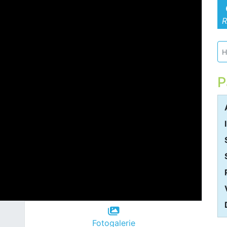
R
H
P
Fotogalerie