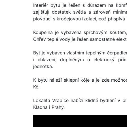
Interiér bytu je řešen s důrazem na komfo
zajišťují dostatek světla a zároveň minim
plovoucí s kročejovou izolací, což přispívá
Koupelna je vybavena sprchovým koutem,
Ohřev teplé vody je řešen samostatně ele
Byt je vybaven vlastním tepelným čerpadle
i chlazení, doplněným o elektrický pří
jednotka.
K bytu náleží sklepní kóje a je zde možn
Kč.
Lokalita Vrapice nabízí klidné bydlení v b
Kladna i Prahy.