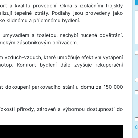
rt a kvalitu provedení. Okna s izolačními trojskly
alizují tepelné ztráty. Podlahy jsou provedeny jako
 ke klidnému a příjemnému bydlení.
 umyvadlem a toaletou, nechybí nucené odvětrání.
ktrickým zásobníkovým ohřívačem.
m vzduch–vzduch, které umožňuje efektivní vytápění
motop. Komfort bydlení dále zvyšuje rekuperační
ost dokoupení parkovacího stání u domu za 150 000
lízkosti přírody, zároveň s výbornou dostupností do
ú