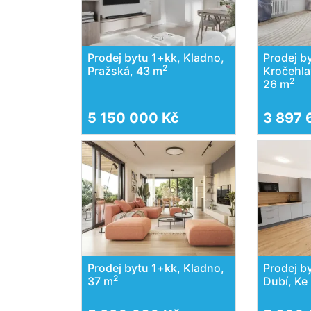
Prodej bytu 1+kk, Kladno,
Prodej b
2
Pražská, 43 m
Kročehla
2
26 m
5 150 000 Kč
3 897 
Prodej bytu 1+kk, Kladno,
Prodej b
2
37 m
Dubí, Ke