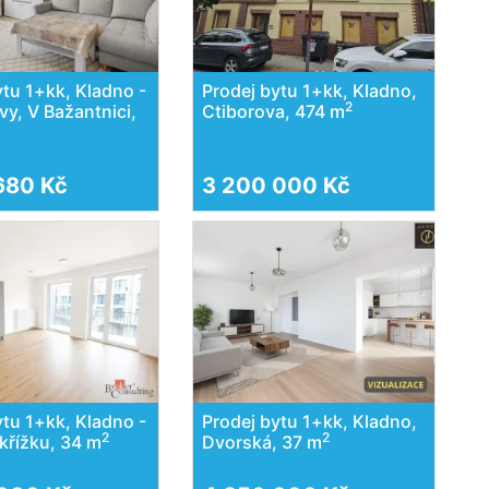
ytu 1+kk, Kladno -
Prodej bytu 1+kk, Kladno,
2
vy, V Bažantnici,
Ctiborova, 474 m
680 Kč
3 200 000 Kč
ytu 1+kk, Kladno -
Prodej bytu 1+kk, Kladno,
2
2
 křížku, 34 m
Dvorská, 37 m