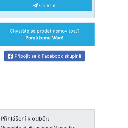
Odeslat
Chystáte se prodat nemovitost?
Pomůžeme Vám!
Připojit se k Facebook skupině
Přihlášení k odběru
Nenechte si ujít nejnovější nabídky