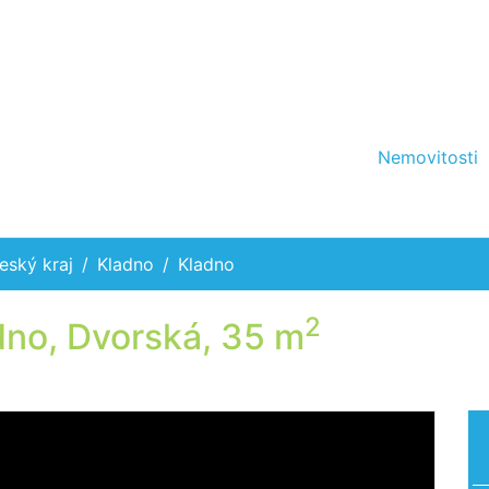
Nemovitosti
eský kraj
Kladno
Kladno
2
dno, Dvorská, 35 m