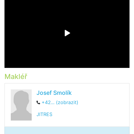
Makléř
Josef Smolík
+42... (zobrazit)
JITRES