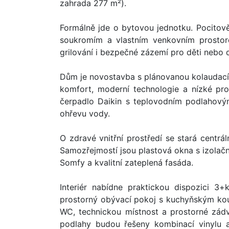
zahrada 277 m²).
Formálně jde o bytovou jednotku. Pocitov
soukromím a vlastním venkovním prostorem
grilování i bezpečné zázemí pro děti nebo
Dům je novostavba s plánovanou kolaudací
komfort, moderní technologie a nízké pro
čerpadlo Daikin s teplovodním podlahovým
ohřevu vody.
O zdravé vnitřní prostředí se stará centrál
Samozřejmostí jsou plastová okna s izolačn
Somfy a kvalitní zateplená fasáda.
Interiér nabídne praktickou dispozici 3
prostorný obývací pokoj s kuchyňským ko
WC, technickou místnost a prostorné zádv
podlahy budou řešeny kombinací vinylu 