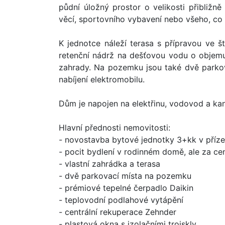
půdní úložný prostor o velikosti přibližn
věcí, sportovního vybavení nebo všeho, co 
K jednotce náleží terasa s přípravou ve š
retenční nádrž na dešťovou vodu o objemu
zahrady. Na pozemku jsou také dvě parkov
nabíjení elektromobilu.
Dům je napojen na elektřinu, vodovod a kanal
Hlavní přednosti nemovitosti:
- novostavba bytové jednotky 3+kk v pří
- pocit bydlení v rodinném domě, ale za ce
- vlastní zahrádka a terasa
- dvě parkovací místa na pozemku
- prémiové tepelné čerpadlo Daikin
- teplovodní podlahové vytápění
- centrální rekuperace Zehnder
- plastová okna s izolačními trojskly