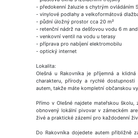
- předokenní žaluzie s chytrým ovládáním
- vinylové podlahy a velkoformátová dlažb
- půdní úložný prostor cca 20 m²
- retenční nádrž na dešťovou vodu 6 m and
- venkovní ventil na vodu u terasy
- příprava pro nabíjení elektromobilu
- optický internet
Lokalita:
Olešná u Rakovníka je příjemná a klidná
charakteru, přírody a rychlé dostupnosti
autem, takže máte kompletní občanskou vy
Přímo v Olešné najdete mateřskou školu, z
obnovený lokální pivovar v zámeckém areá
živé a praktické zázemí pro každodenní živ
Do Rakovníka dojedete autem přibližně za