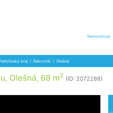
Nemovitosti
ředočeský kraj
Rakovník
Olešná
2
u, Olešná, 68 m
(ID: 2072288)