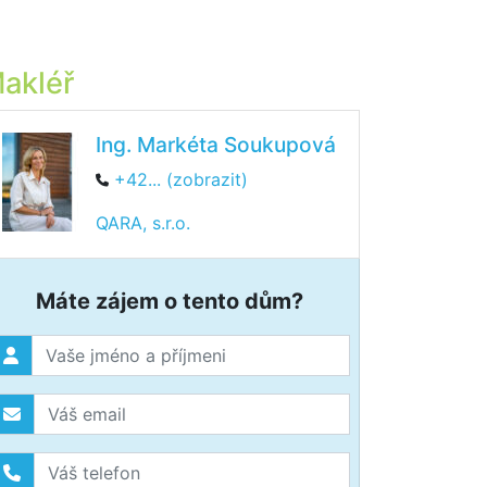
akléř
Ing. Markéta Soukupová
+42... (zobrazit)
QARA, s.r.o.
Máte zájem o tento dům?