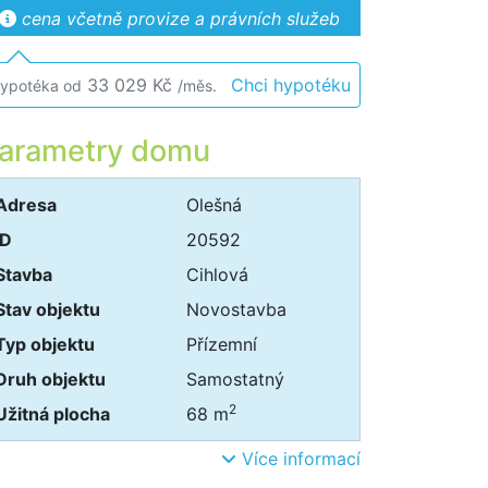
cena včetně provize a právních služeb
33 029 Kč
Chci hypotéku
ypotéka od
/měs.
arametry domu
Adresa
Olešná
ID
20592
Stavba
Cihlová
Stav objektu
Novostavba
Typ objektu
Přízemní
Druh objektu
Samostatný
2
Užitná plocha
68 m
Více informací