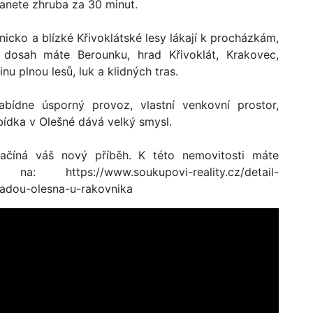
tanete zhruba za 30 minut.
nicko a blízké Křivoklátské lesy lákají k procházkám,
dosah máte Berounku, hrad Křivoklát, Krakovec,
nu plnou lesů, luk a klidných tras.
abídne úsporný provoz, vlastní venkovní prostor,
bídka v Olešné dává velký smysl.
ačíná váš nový příběh. K této nemovitosti máte
 https://www.soukupovi-reality.cz/detail-
adou-olesna-u-rakovnika