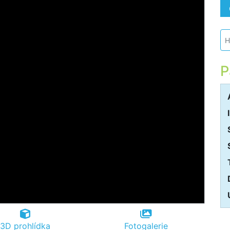
H
P
3D prohlídka
Fotogalerie