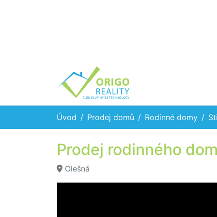
Úvod
Prodej domů
Rodinné domy
St
Prodej rodinného dom
Olešná