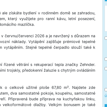
ě ale získáte bydlení v rodinném domě se zahradou,
, který využijete pro ranní kávu, letní posezení,
 domácího mazlíčka.
 v červnu/červenci 2026 a je navržený s důrazem na
vozní náklady. Vytápění zajišťuje prémiové tepelné
 vytápěním. Stejné tepelné čerpadlo slouží také k
ní řízené větrání s rekuperací tepla značky Zehnder.
ími trojskly, předokenní žaluzie s chytrým ovládáním
+kk o celkové užitné ploše 67,80 m². Najdete zde
utem, dva samostatné pokoje, koupelnu, samostatné
ú
eří. Připravená bude příprava na kuchyňskou linku,
a velkoformátové dlažby. Velkým bonusem je také