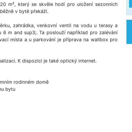
ě 20 m², který se skvěle hodí pro uložení sezonních
běžně v bytě překáží.
těrku, zahrádka, venkovní ventil na vodu u terasy a
 6 m and sup3;. Ta poslouží například pro zalévání
ací místa a u parkování je příprava na wallbox pro
izaci. K dispozici je také optický internet.
zemním rodinném domě
nu bytu