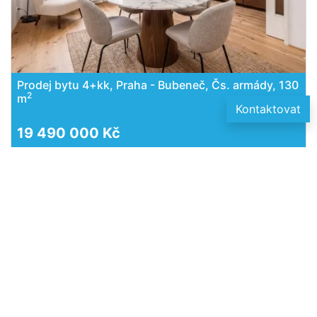
Prodej bytu 4+kk, Praha - Bubeneč, Čs. armády, 130
2
m
Kontaktovat
19 490 000 Kč