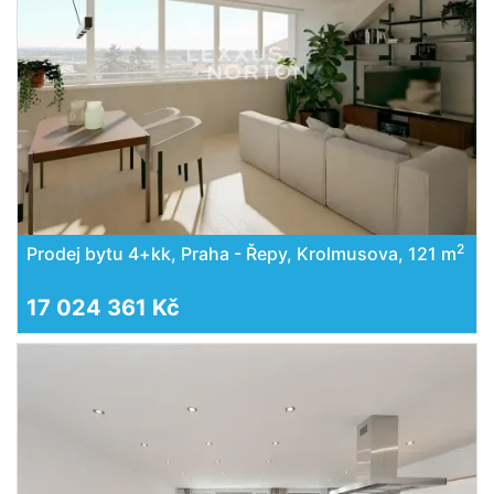
2
Prodej bytu 4+kk, Praha - Řepy, Krolmusova, 121 m
17 024 361 Kč