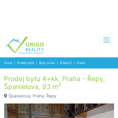
Úvod
Prodej bytů
Byty 4+kk
Praha 6
Praha
Prodej bytu 4+kk, Praha - Řepy,
2
Španielova, 93 m
Španielova, Praha, Řepy