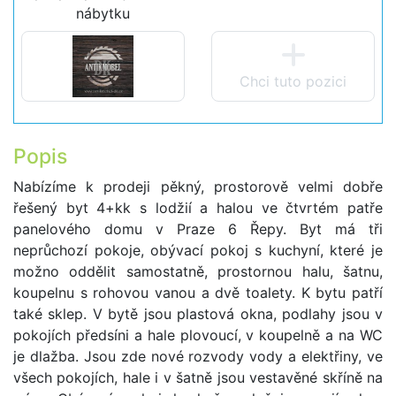
nábytku
Chci tuto pozici
Popis
Nabízíme k prodeji pěkný, prostorově velmi dobře
řešený byt 4+kk s lodžií a halou ve čtvrtém patře
panelového domu v Praze 6 Řepy. Byt má tři
neprůchozí pokoje, obývací pokoj s kuchyní, které je
možno oddělit samostatně, prostornou halu, šatnu,
koupelnu s rohovou vanou a dvě toalety. K bytu patří
také sklep. V bytě jsou plastová okna, podlahy jsou v
pokojích předsíni a hale plovoucí, v koupelně a na WC
je dlažba. Jsou zde nové rozvody vody a elektřiny, ve
všech pokojích, hale i v šatně jsou vestavěné skříně na