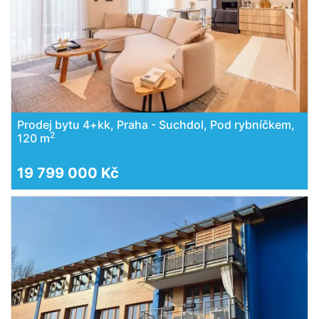
Prodej bytu 4+kk, Praha - Suchdol, Pod rybníčkem,
2
120 m
19 799 000 Kč