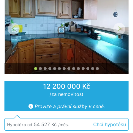
Předchozí
Další
12 200 000 Kč
/za nemovitost
Provize a právní služby v ceně.
54 527 Kč
Chci hypotéku
Hypotéka od
/měs.