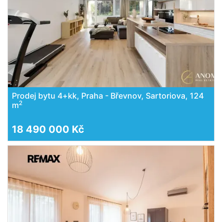
Prodej bytu 4+kk, Praha - Břevnov, Sartoriova, 124
2
m
18 490 000 Kč