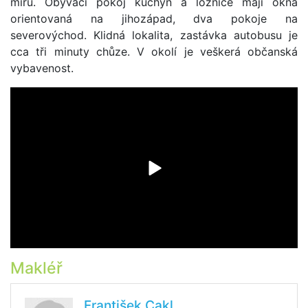
míru. Obývací pokoj kuchyň a ložnice mají okna
orientovaná na jihozápad, dva pokoje na
severovýchod. Klidná lokalita, zastávka autobusu je
cca tři minuty chůze. V okolí je veškerá občanská
vybavenost.
Makléř
František Cakl