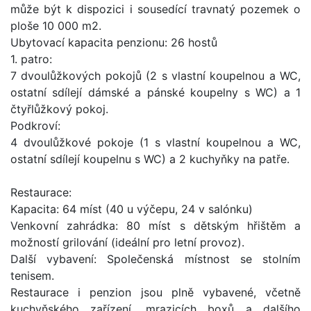
může být k dispozici i sousedící travnatý pozemek o
ploše 10 000 m2.
Ubytovací kapacita penzionu: 26 hostů
1. patro:
7 dvoulůžkových pokojů (2 s vlastní koupelnou a WC,
ostatní sdílejí dámské a pánské koupelny s WC) a 1
čtyřlůžkový pokoj.
Podkroví:
4 dvoulůžkové pokoje (1 s vlastní koupelnou a WC,
ostatní sdílejí koupelnu s WC) a 2 kuchyňky na patře.
Restaurace:
Kapacita: 64 míst (40 u výčepu, 24 v salónku)
Venkovní zahrádka: 80 míst s dětským hřištěm a
možností grilování (ideální pro letní provoz).
Další vybavení: Společenská místnost se stolním
tenisem.
Restaurace i penzion jsou plně vybavené, včetně
kuchyňského zařízení, mrazicích boxů a dalšího