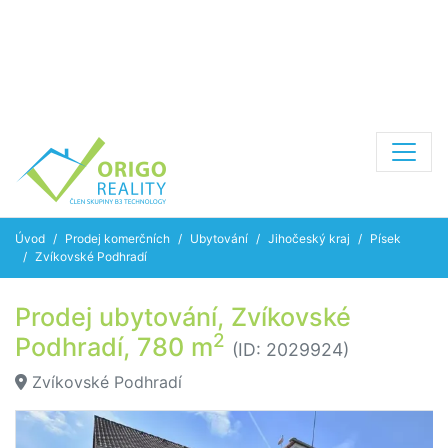
Úvod
Prodej komerčních
Ubytování
Jihočeský kraj
Písek
Zvíkovské Podhradí
Prodej ubytování, Zvíkovské
2
Podhradí, 780 m
(ID: 2029924)
Zvíkovské Podhradí