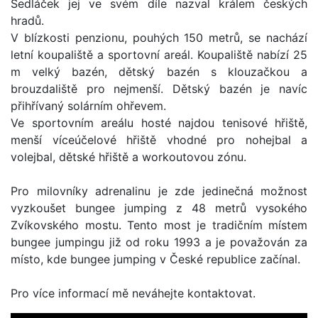
Sedláček jej ve svém díle nazval králem českých
hradů.
V blízkosti penzionu, pouhých 150 metrů, se nachází
letní koupaliště a sportovní areál. Koupaliště nabízí 25
m velký bazén, dětský bazén s klouzačkou a
brouzdaliště pro nejmenší. Dětský bazén je navíc
přihřívaný solárním ohřevem.
Ve sportovním areálu hosté najdou tenisové hřiště,
menší víceúčelové hřiště vhodné pro nohejbal a
volejbal, dětské hřiště a workoutovou zónu.
Pro milovníky adrenalinu je zde jedinečná možnost
vyzkoušet bungee jumping z 48 metrů vysokého
Zvíkovského mostu. Tento most je tradičním místem
bungee jumpingu již od roku 1993 a je považován za
místo, kde bungee jumping v České republice začínal.
Pro více informací mě neváhejte kontaktovat.