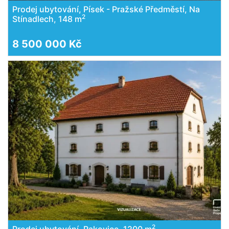
Prodej ubytování, Písek - Pražské Předměstí, Na
2
Stínadlech, 148 m
8 500 000 Kč
2