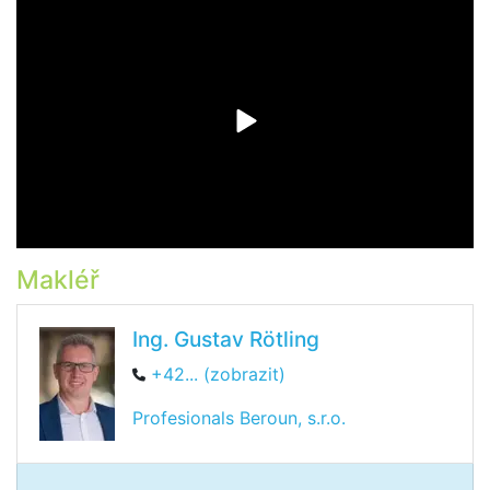
Makléř
Ing. Gustav Rötling
+42... (zobrazit)
Profesionals Beroun, s.r.o.