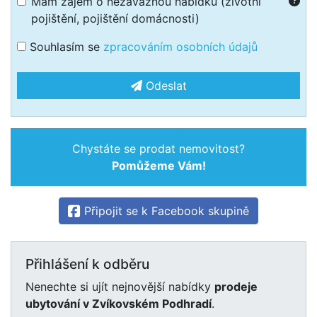
Mám zájem o nezávaznou nabídku (životní
pojištění, pojištění domácnosti)
Souhlasím se
zpracováním osobních údajů
Odeslat
Chystáte se prodat nemovitost?
Pomůžeme Vám!
Připojit se k Facebook skupině
Přihlášení k odběru
Nenechte si ujít nejnovější nabídky
prodeje
ubytování v Zvíkovském Podhradí
.