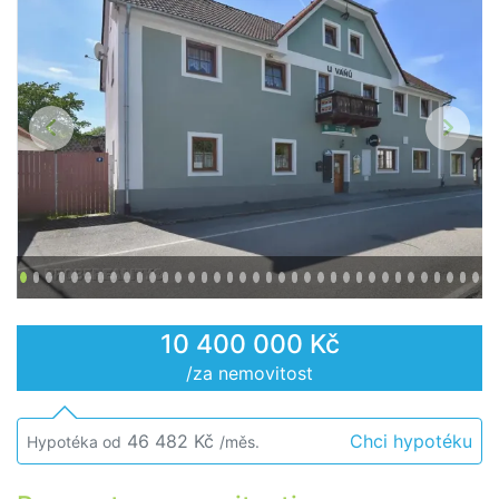
Předchozí
Další
10 400 000 Kč
/za nemovitost
46 482 Kč
Chci hypotéku
Hypotéka od
/měs.