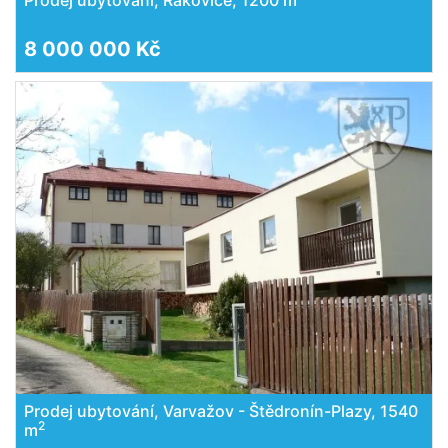
Prodej ubytování, Rakovice, 1200 m
8 000 000 Kč
Prodej ubytování, Varvažov - Štědronín-Plazy, 1540
2
m