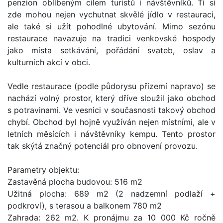
penzion oblíbeným cílem turistů i návštěvníků. Ti si
zde mohou nejen vychutnat skvělé jídlo v restauraci,
ale také si užít pohodlné ubytování. Mimo sezónu
restaurace navazuje na tradici venkovské hospody
jako místa setkávání, pořádání svateb, oslav a
kulturních akcí v obci.
Vedle restaurace (podle půdorysu přízemí napravo) se
nachází volný prostor, který dříve sloužil jako obchod
s potravinami. Ve vesnici v současnosti takový obchod
chybí. Obchod byl hojně využíván nejen místními, ale v
letních měsících i návštěvníky kempu. Tento prostor
tak skýtá značný potenciál pro obnovení provozu.
Parametry objektu:
Zastavěná plocha budovou: 516 m2
Užitná plocha: 689 m2 (2 nadzemní podlaží +
podkroví), s terasou a balkonem 780 m2
Zahrada: 262 m2. K pronájmu za 10 000 Kč ročně