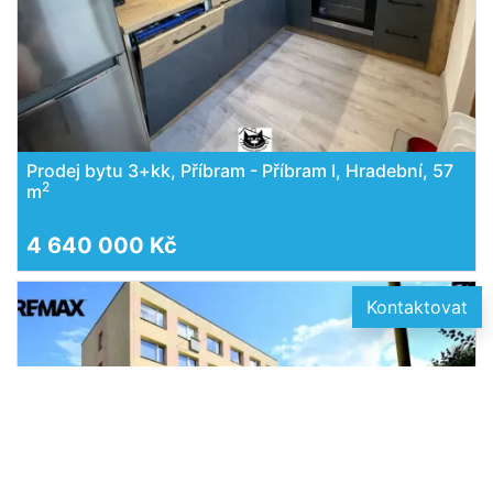
Prodej bytu 3+kk, Příbram - Příbram I, Hradební, 57
2
m
4 640 000 Kč
Kontaktovat