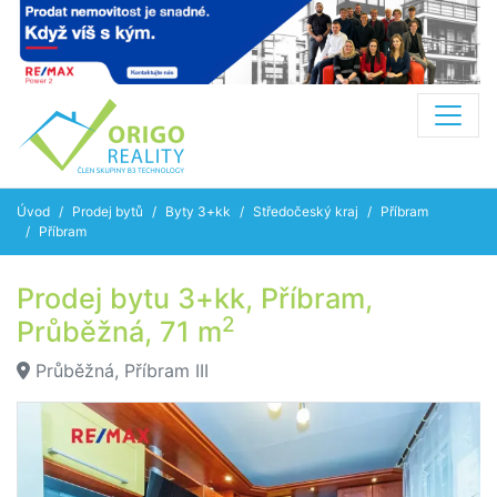
Úvod
Prodej bytů
Byty 3+kk
Středočeský kraj
Příbram
Příbram
Prodej bytu 3+kk, Příbram,
2
Průběžná, 71 m
Průběžná, Příbram III