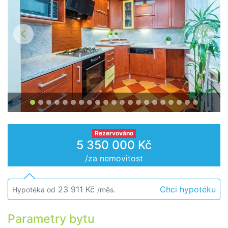
Předchozí
Další
Rezervováno
5 350 000 Kč
/za nemovitost
23 911 Kč
Chci hypotéku
Hypotéka od
/měs.
Parametry bytu