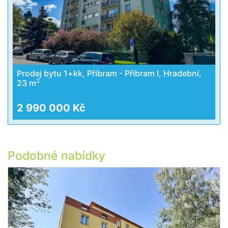
Prodej bytu 1+kk, Příbram - Příbram I, Hradební,
2
23 m
2 990 000 Kč
Podobné nabídky