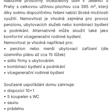
Nabízíme prostorný víceúčelový dům v Jesenici u
Prahy s celkovou užitnou plochou cca 395 m², který
díky svému dispozičnímu řešení nabízí široké možnosti
využití. Nemovitost je vhodná zejména pro provoz
penzionu, ubytovacích služeb nebo kombinaci bydlení
a podnikání. Alternativně může sloužit také jako
komfortní vícegenerační rodinné bydlení.
Nemovitost je vhodná například pro:
• penzion nebo menší ubytovací zařízení (dle
územního plánu až cca 15 lůžek)
• sídlo firmy s ubytováním
• kombinaci bydlení a podnikání
• vícegenerační rodinné bydlení
Současné uspořádání domu zahrnuje:
• dispozici 10+1
• 5 koupelen s WC
• saunu
• prádelnu