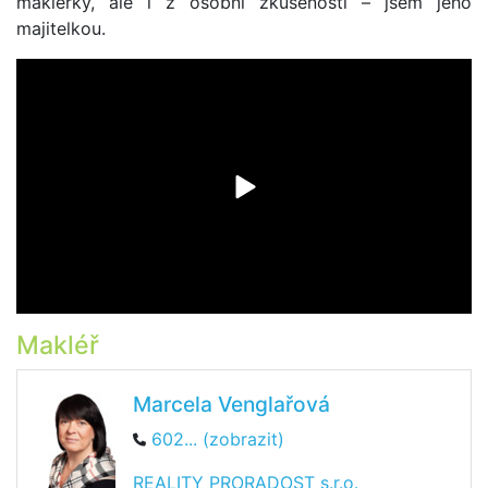
makléřky, ale i z osobní zkušenosti – jsem jeho
majitelkou.
Makléř
Marcela Venglařová
602... (zobrazit)
REALITY PRORADOST s.r.o.