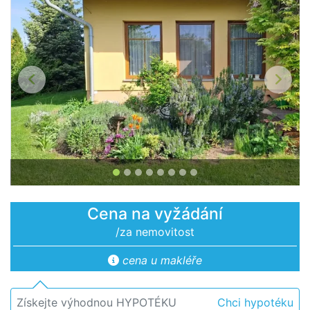
Předchozí
Další
Cena na vyžádání
/za nemovitost
cena u makléře
Získejte výhodnou HYPOTÉKU
Chci hypotéku