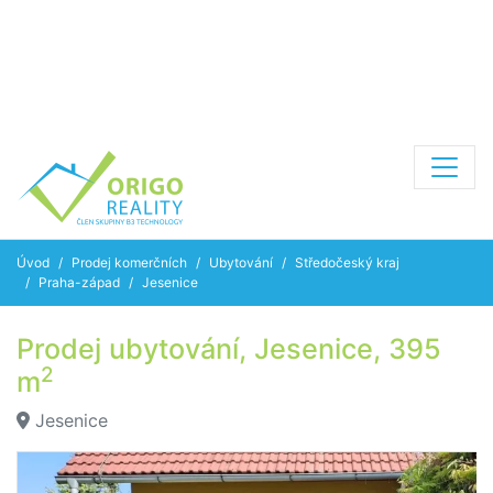
Úvod
Prodej komerčních
Ubytování
Středočeský kraj
Praha-západ
Jesenice
Prodej ubytování, Jesenice, 395
2
m
Jesenice