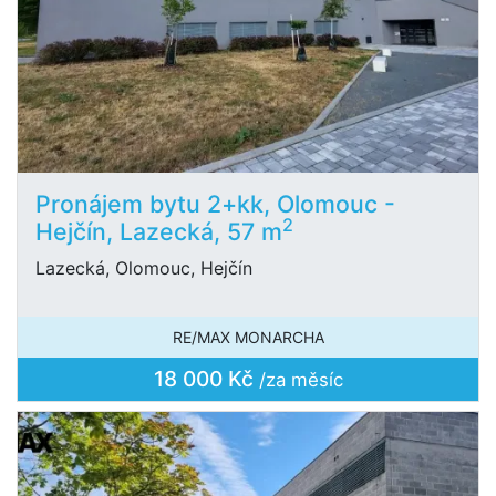
Pronájem bytu 2+kk, Olomouc -
2
Hejčín, Lazecká, 57 m
Lazecká, Olomouc, Hejčín
RE/MAX MONARCHA
18 000 Kč
/za měsíc