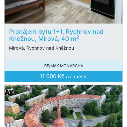
Pronájem bytu 1+1, Rychnov nad
2
Kněžnou, Mírová, 40 m
Mírová, Rychnov nad Kněžnou
RE/MAX MONARCHA
11 000 Kč
/za měsíc