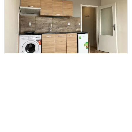
Pronájem bytu 1+kk, Olomouc,
2
Lužická, 23 m
Lužická, Olomouc
RE/MAX MONARCHA
12 000 Kč
/za měsíc