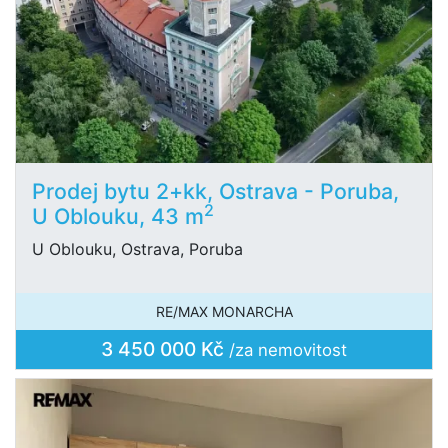
Prodej bytu 2+kk, Ostrava - Poruba,
2
U Oblouku, 43 m
U Oblouku, Ostrava, Poruba
RE/MAX MONARCHA
3 450 000 Kč
/za nemovitost