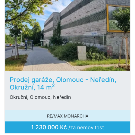
Prodej garáže, Olomouc - Neředín,
2
Okružní, 14 m
Okružní, Olomouc, Neředín
RE/MAX MONARCHA
1 230 000 Kč
/za nemovitost