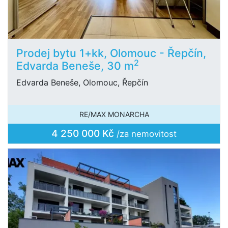
Prodej bytu 1+kk, Olomouc - Řepčín,
2
Edvarda Beneše, 30 m
Edvarda Beneše, Olomouc, Řepčín
RE/MAX MONARCHA
4 250 000 Kč
/za nemovitost