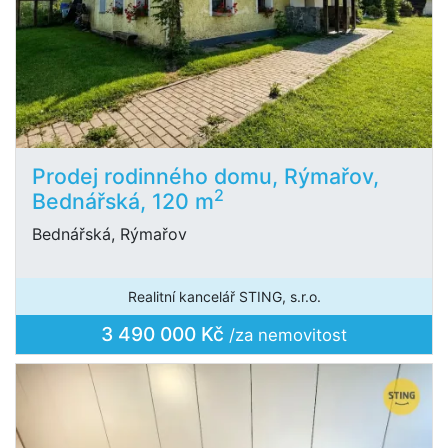
Prodej rodinného domu, Rýmařov,
2
Bednářská, 120 m
Bednářská, Rýmařov
Realitní kancelář STING, s.r.o.
3 490 000 Kč
/za nemovitost