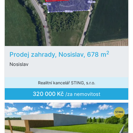
2
Prodej zahrady, Nosislav, 678 m
Nosislav
Realitní kancelář STING, s.r.o.
320 000 Kč
/za nemovitost