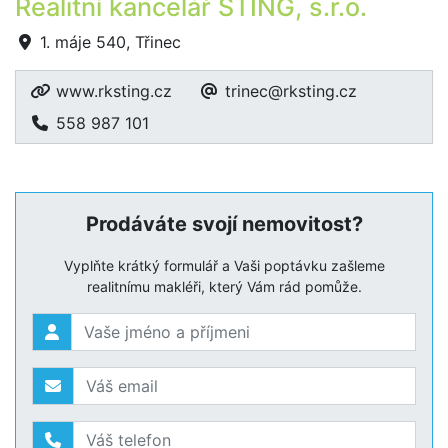
Realitní kancelář STING, s.r.o.
1. máje 540, Třinec
www.rksting.cz
trinec@rksting.cz
558 987 101
Prodáváte svojí nemovitost?
Vyplňte krátký formulář a Vaši poptávku zašleme
realitnímu makléři, který Vám rád pomůže.