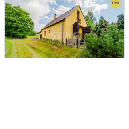
Prodej rodinného domu, Rýmařov,
2
Opavská, 70 m
Opavská, Rýmařov
Realitní kancelář STING, s.r.o.