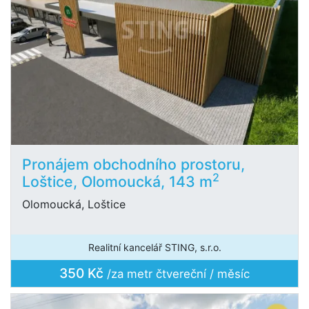
Pronájem obchodního prostoru,
2
Loštice, Olomoucká, 143 m
Olomoucká, Loštice
Realitní kancelář STING, s.r.o.
350 Kč
/za metr čtvereční / měsíc