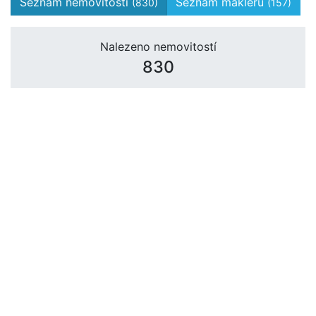
Seznam nemovitostí
Seznam makléřů
(830)
(157)
Nalezeno nemovitostí
830