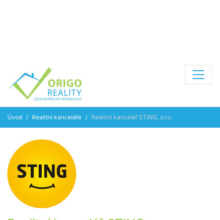
Úvod
Realitní kanceláře
Realitní kancelář STING, s.r.o.