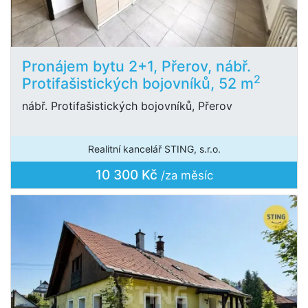
Pronájem bytu 2+1, Přerov, nábř.
2
Protifašistických bojovníků, 52 m
nábř. Protifašistických bojovníků, Přerov
Realitní kancelář STING, s.r.o.
10 300 Kč
/za měsíc