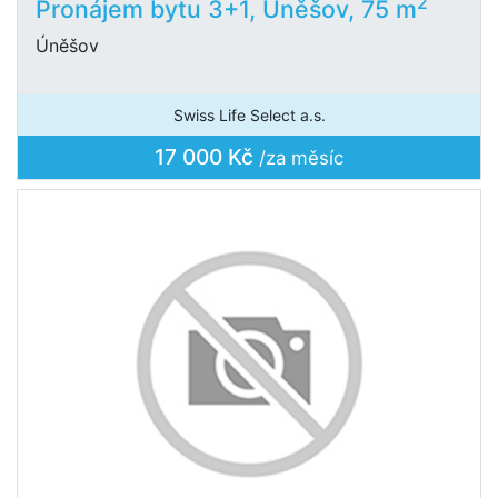
2
Pronájem bytu 3+1, Úněšov, 75 m
Úněšov
Swiss Life Select a.s.
17 000 Kč
/za měsíc