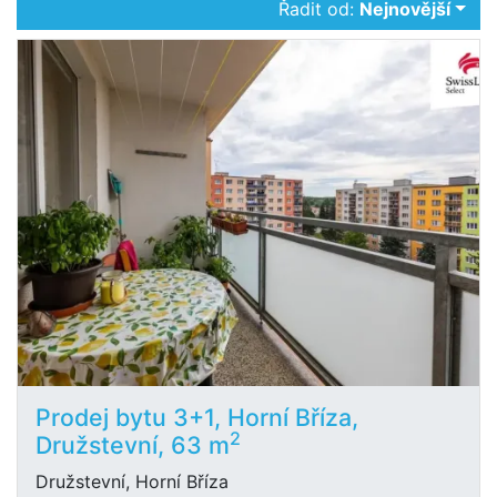
Řadit od:
Nejnovější
Prodej bytu 3+1, Horní Bříza,
2
Družstevní, 63 m
Družstevní, Horní Bříza