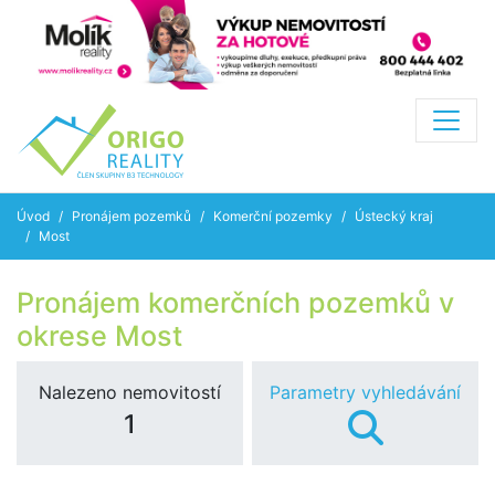
Úvod
Pronájem pozemků
Komerční pozemky
Ústecký kraj
Most
Pronájem komerčních pozemků v
okrese Most
Nalezeno nemovitostí
Parametry vyhledávání
1