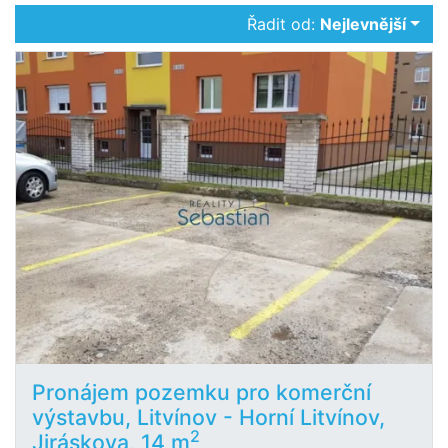
Řadit od:
Nejlevnější
Pronájem pozemku pro komerční
výstavbu, Litvínov - Horní Litvínov,
2
Jiráskova, 14 m