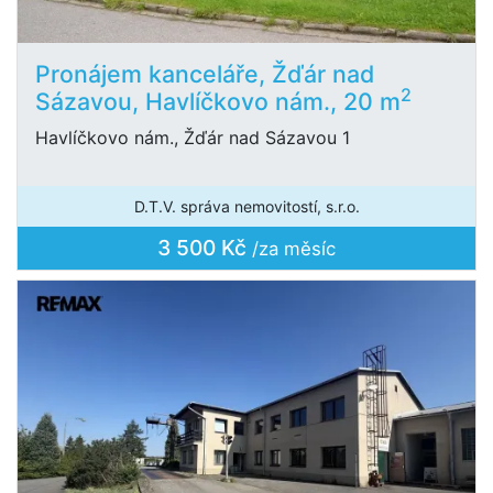
Pronájem kanceláře, Žďár nad
2
Sázavou, Havlíčkovo nám., 20 m
Havlíčkovo nám., Žďár nad Sázavou 1
D.T.V. správa nemovitostí, s.r.o.
3 500 Kč
/za měsíc