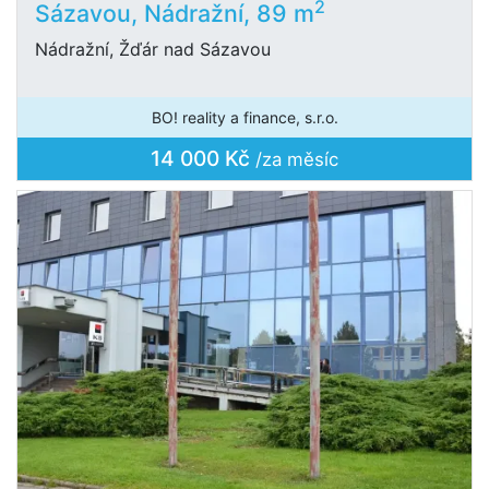
2
Sázavou, Nádražní, 89 m
Nádražní, Žďár nad Sázavou
BO! reality a finance, s.r.o.
14 000 Kč
/za měsíc