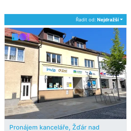
Řadit od:
Nejdražší
Pronájem kanceláře, Žďár nad