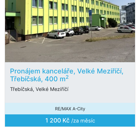
Pronájem kanceláře, Velké Meziříčí,
2
Třebíčská, 400 m
Třebíčská, Velké Meziříčí
RE/MAX A-City
1 200 Kč
/za měsíc