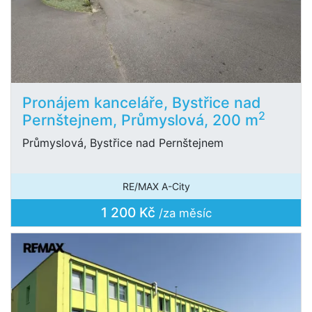
Pronájem kanceláře, Bystřice nad
2
Pernštejnem, Průmyslová, 200 m
Průmyslová, Bystřice nad Pernštejnem
RE/MAX A-City
1 200 Kč
/za měsíc