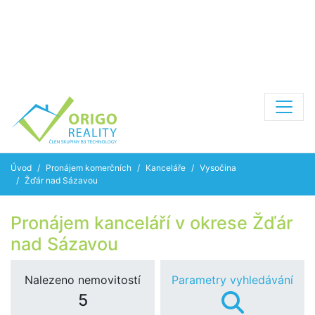
Úvod
Pronájem komerčních
Kanceláře
Vysočina
Žďár nad Sázavou
Pronájem kanceláří v okrese Žďár
nad Sázavou
Nalezeno nemovitostí
Parametry vyhledávání
5