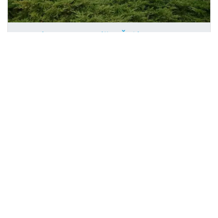
Pronájem kanceláře, Žďár nad
2
Sázavou, Havlíčkovo nám., 230 m
Havlíčkovo nám., Žďár nad Sázavou 1
D.T.V. správa nemovitostí, s.r.o.
Cena na vyžádání
/za měsíc