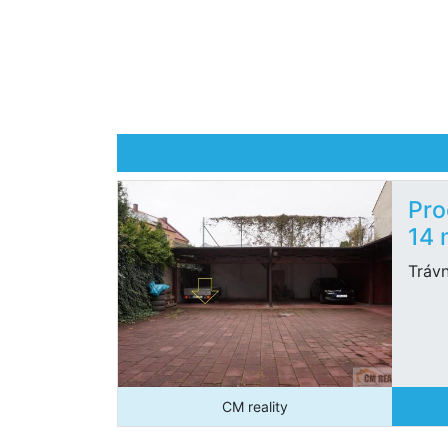
Pro
14 
Trávn
CM reality