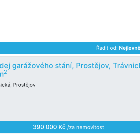
Řadit od:
Nejlevně
dej garážového stání, Prostějov, Trávnic
2
m
ická, Prostějov
390 000 Kč
/za nemovitost