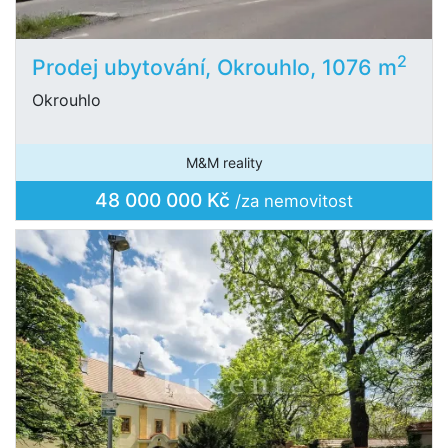
2
Prodej ubytování, Okrouhlo, 1076 m
Okrouhlo
M&M reality
48 000 000 Kč
/za nemovitost