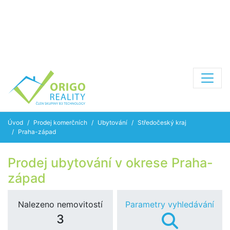
Úvod
Prodej komerčních
Ubytování
Středočeský kraj
Praha-západ
Prodej ubytování v okrese Praha-
západ
Nalezeno nemovitostí
Parametry vyhledávání
3