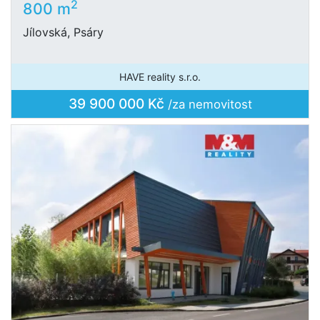
2
800 m
Jílovská, Psáry
HAVE reality s.r.o.
39 900 000 Kč
/za nemovitost