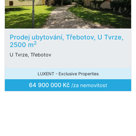
Prodej ubytování, Třebotov, U Tvrze,
2
2500 m
U Tvrze, Třebotov
LUXENT - Exclusive Properties
64 900 000 Kč
/za nemovitost