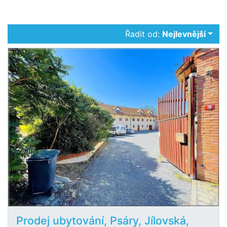
Řadit od:
Nejlevnější
Prodej ubytování, Psáry, Jílovská,