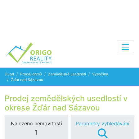
Úvod
Prodej domů
Zemědělské usedlosti
Vysočina
Žďár nad Sázavou
Prodej zemědělských usedlostí v
okrese Žďár nad Sázavou
Nalezeno nemovitostí
Parametry vyhledávání
1