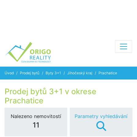
Úvod
Prodej bytů
Byty 3+1
Jihočeský kraj
Prachatice
Prodej bytů 3+1 v okrese
Prachatice
Nalezeno nemovitostí
Parametry vyhledávání
11