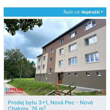
Řadit od:
Nejdražší
Prodej bytu 3+1, Nová Pec - Nové
2
Chalupy, 76 m