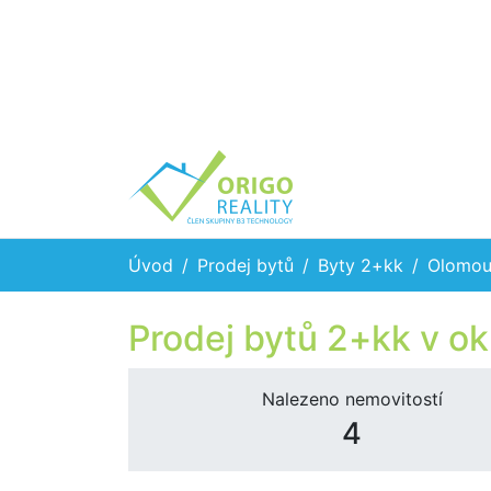
Úvod
Prodej bytů
Byty 2+kk
Olomou
Prodej bytů 2+kk v ok
Nalezeno nemovitostí
4