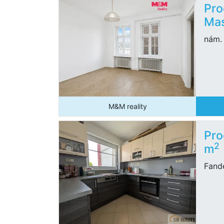
Pro
Mas
nám. 
M&M reality
Pro
2
m
Fande