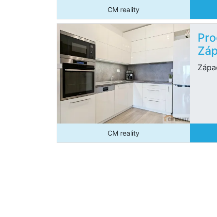
CM reality
Pro
Záp
Západ
CM reality