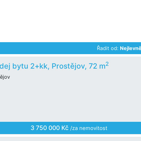
Řadit od:
Nejlevně
2
dej bytu 2+kk, Prostějov, 72 m
tějov
3 750 000 Kč
/za nemovitost