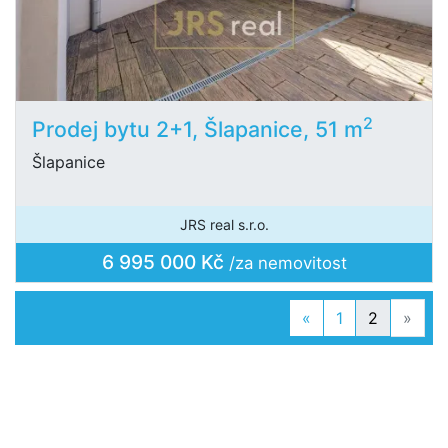
2
Prodej bytu 2+1, Šlapanice, 51 m
Šlapanice
JRS real s.r.o.
6 995 000 Kč
/za nemovitost
Previous
Next
«
1
2
»