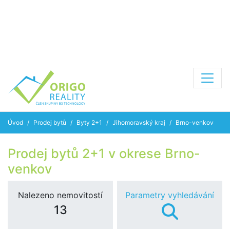
Úvod
Prodej bytů
Byty 2+1
Jihomoravský kraj
Brno-venkov
Prodej bytů 2+1 v okrese Brno-
venkov
Nalezeno nemovitostí
Parametry vyhledávání
13