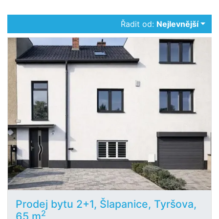
Řadit od:
Nejlevnější
Prodej bytu 2+1, Šlapanice, Tyršova,
2
65 m