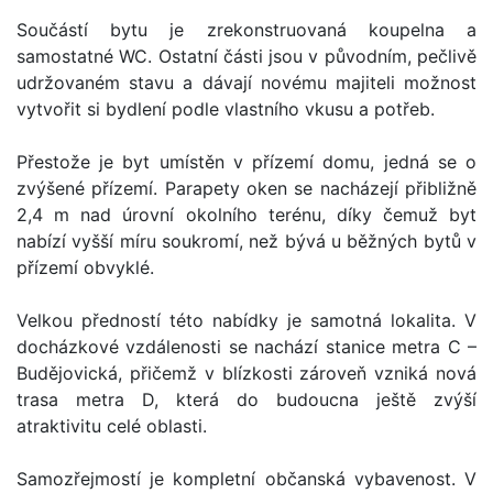
Součástí bytu je zrekonstruovaná koupelna a
samostatné WC. Ostatní části jsou v původním, pečlivě
udržovaném stavu a dávají novému majiteli možnost
vytvořit si bydlení podle vlastního vkusu a potřeb.
Přestože je byt umístěn v přízemí domu, jedná se o
zvýšené přízemí. Parapety oken se nacházejí přibližně
2,4 m nad úrovní okolního terénu, díky čemuž byt
nabízí vyšší míru soukromí, než bývá u běžných bytů v
přízemí obvyklé.
Velkou předností této nabídky je samotná lokalita. V
docházkové vzdálenosti se nachází stanice metra C –
Budějovická, přičemž v blízkosti zároveň vzniká nová
trasa metra D, která do budoucna ještě zvýší
atraktivitu celé oblasti.
Samozřejmostí je kompletní občanská vybavenost. V