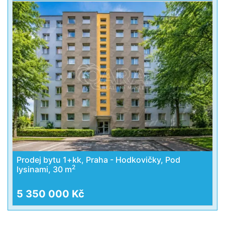
Prodej bytu 1+kk, Praha - Hodkovičky, Pod
2
lysinami, 30 m
5 350 000 Kč