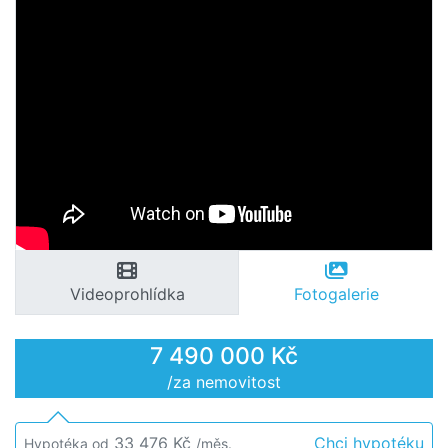
Videoprohlídka
Fotogalerie
7 490 000 Kč
/za nemovitost
33 476 Kč
Chci hypotéku
Hypotéka od
/měs.