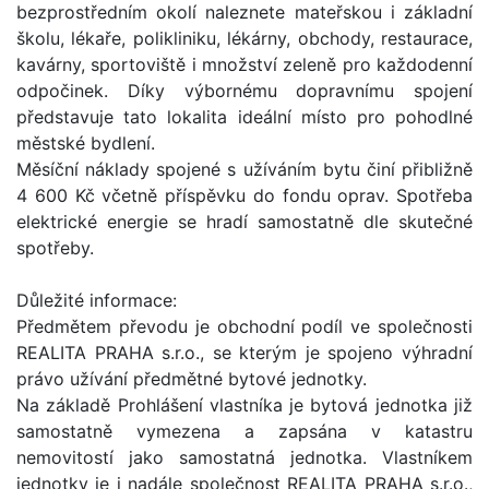
bezprostředním okolí naleznete mateřskou i základní
školu, lékaře, polikliniku, lékárny, obchody, restaurace,
kavárny, sportoviště i množství zeleně pro každodenní
odpočinek. Díky výbornému dopravnímu spojení
představuje tato lokalita ideální místo pro pohodlné
městské bydlení.
Měsíční náklady spojené s užíváním bytu činí přibližně
4 600 Kč včetně příspěvku do fondu oprav. Spotřeba
elektrické energie se hradí samostatně dle skutečné
spotřeby.
Důležité informace:
Předmětem převodu je obchodní podíl ve společnosti
REALITA PRAHA s.r.o., se kterým je spojeno výhradní
právo užívání předmětné bytové jednotky.
Na základě Prohlášení vlastníka je bytová jednotka již
samostatně vymezena a zapsána v katastru
nemovitostí jako samostatná jednotka. Vlastníkem
jednotky je i nadále společnost REALITA PRAHA s.r.o.,