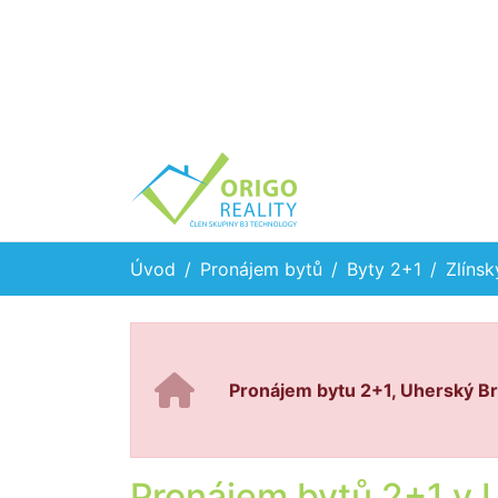
Úvod
Pronájem bytů
Byty 2+1
Zlínsk
Pronájem bytu 2+1, Uherský Br
Pronájem bytů 2+1 v