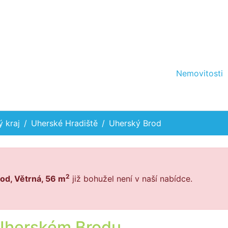
Nemovitosti
ý kraj
Uherské Hradiště
Uherský Brod
2
od, Větrná, 56 m
již bohužel není v naší nabídce.
 Uherském Brodu