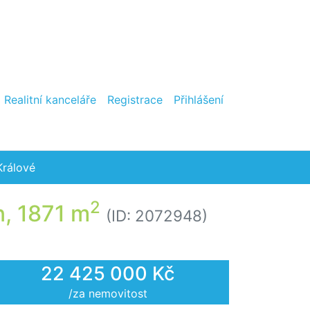
Realitní kanceláře
Registrace
Přihlášení
Králové
2
n, 1871 m
(ID: 2072948)
22 425 000 Kč
/za nemovitost