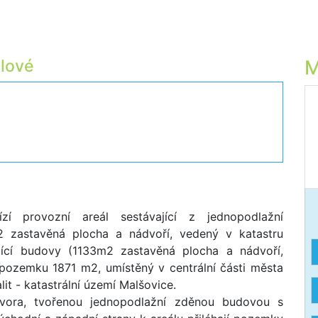
álové
M
í provozní areál sestávající z jednopodlažní
2 zastavěná plocha a nádvoří, vedený v katastru
ající budovy (1133m2 zastavěná plocha a nádvoří,
 pozemku 1871 m2, umístěný v centrální části města
it - katastrální území Malšovice.
vora, tvořenou jednopodlažní zděnou budovou s