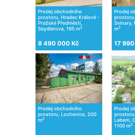
Prodej obchodního
Prodej 
prostoru, Hradec Králové -
prostoru
Pražské Předměstí,
Svinary,
2
2
Seydlerova, 195 m
m
8 490 000 Kč
17 990
Prodej obchodního
Prodej 
prostoru, Lochenice, 200
prostoru
2
m
Labem, O
2
1100 m