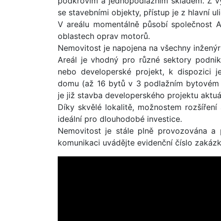
podkrovím a jednopodlažním skladem. Z vý
se stavebními objekty, přístup je z hlavní u
V areálu momentálně působí společnost 
oblastech oprav motorů.
Nemovitost je napojena na všechny inženýrs
Areál je vhodný pro různé sektory podniká
nebo developerské projekt, k dispozici
domu (až 16 bytů v 3 podlažním bytovém
je již stavba developerského projektu aktuál
Díky skvělé lokalitě, možnostem rozšíření 
ideální pro dlouhodobé investice.
Nemovitost je stále plně provozována a
komunikaci uvádějte evidenční číslo zakáz