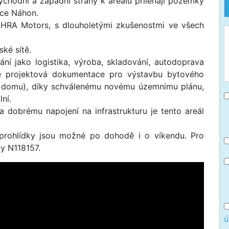
chodní a západní strany k areálu přiléhají pozemky
lice Náhon.
AHRA Motors, s dlouholetými zkušenostmi ve všech
ké sítě.
ní jako logistika, výroba, skladování, autodoprava
 je projektová dokumentace pro výstavbu bytového
 domu), díky schválenému novému územnímu plánu,
ní.
a dobrému napojení na infrastrukturu je tento areál
 prohlídky jsou možné po dohodě i o víkendu. Pro
ky N118157.
ú