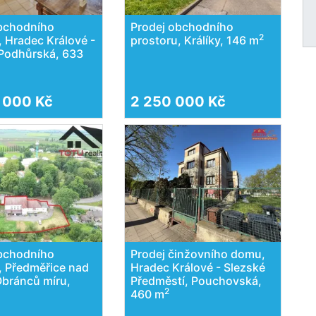
obchodního
Prodej obchodního
2
, Hradec Králové -
prostoru, Králíky, 146 m
 Podhůrská, 633
 000 Kč
2 250 000 Kč
obchodního
Prodej činžovního domu,
, Předměřice nad
Hradec Králové - Slezské
bránců míru,
Předměstí, Pouchovská,
2
460 m