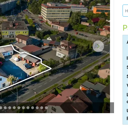
H
P
Další