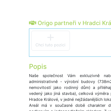
Origo partneři v Hradci Kr
Chci tuto pozici
Popis
Naše společnost Vám exkluzivně nabíz
administrativně - výrobní budovy (738m
nemovitostí jako rodinný dům) a přiléh
vedený jako jiná stavba), celková výměra
Hradce Králové, v jedné nejžádanějších lokal
Areál má v současné době charakter d