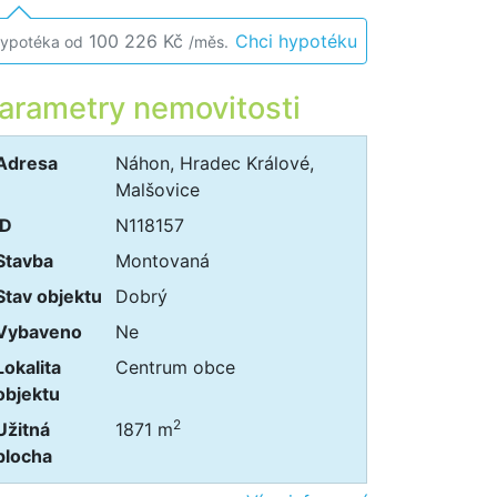
100 226 Kč
Chci hypotéku
ypotéka od
/měs.
arametry nemovitosti
Adresa
Náhon, Hradec Králové,
Malšovice
ID
N118157
Stavba
Montovaná
Stav objektu
Dobrý
Vybaveno
Ne
Lokalita
Centrum obce
objektu
2
Užitná
1871 m
plocha