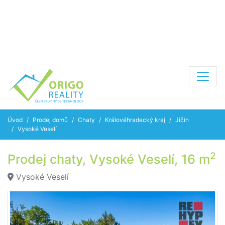
Úvod
Prodej domů
Chaty
Královéhradecký kraj
Jičín
Vysoké Veselí
2
Prodej chaty, Vysoké Veselí, 16 m
Vysoké Veselí