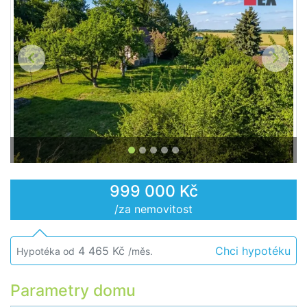
Předchozí
Další
999 000 Kč
/za nemovitost
4 465 Kč
Chci hypotéku
Hypotéka od
/měs.
Parametry domu