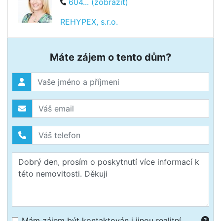
604... (zobrazit)
REHYPEX, s.r.o.
Máte zájem o tento dům?
Mám zájem být kontaktován i jinou realitní