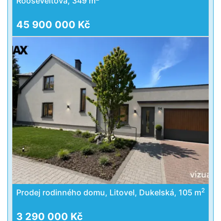
Rooseveltova, 349 m
45 900 000 Kč
2
Prodej rodinného domu, Litovel, Dukelská, 105 m
3 290 000 Kč