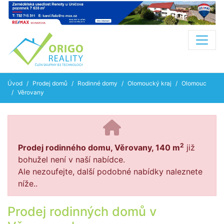
Úvod
Prodej domů
Rodinné domy
Olomoucký kraj
Olomouc
Věrovany
2
Prodej rodinného domu, Věrovany, 140 m
již
bohužel není v naší nabídce.
Ale nezoufejte, další podobné nabídky naleznete
níže..
Prodej rodinných domů v