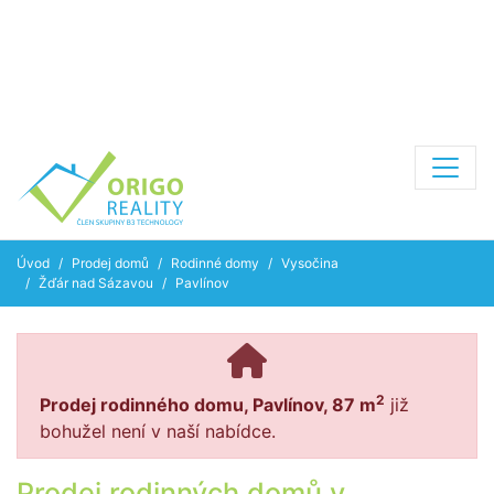
Úvod
Prodej domů
Rodinné domy
Vysočina
Žďár nad Sázavou
Pavlínov
2
Prodej rodinného domu, Pavlínov, 87 m
již
bohužel není v naší nabídce.
Prodej rodinných domů v