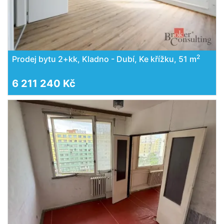
2
Prodej bytu 2+kk, Kladno - Dubí, Ke křížku, 51 m
6 211 240 Kč