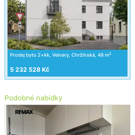
2
Prodej bytu 2+kk, Velvary, Chržínská, 48 m
5 232 528 Kč
Podobné nabídky