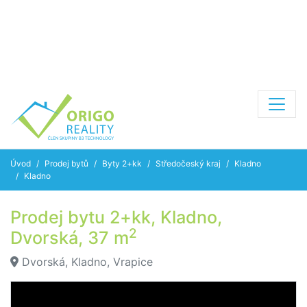
Úvod
Prodej bytů
Byty 2+kk
Středočeský kraj
Kladno
Kladno
Prodej bytu 2+kk, Kladno,
2
Dvorská, 37 m
Dvorská, Kladno, Vrapice