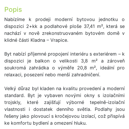
Popis
Nabízíme k prodeji moderní bytovou jednotku o
dispozici 2+kk a podlahové ploše 37,41 m², která se
nachází v nově zrekonstruovaném bytovém domě v
klidné části Kladna – Vrapice.
Byt nabízí příjemné propojení interiéru s exteriérem – k
dispozici je balkon o velikosti 3,8 m² a zároveň
soukromá zahrádka o výměře 20,8 m², ideální pro
relaxaci, posezení nebo menší zahradničení.
Velký důraz byl kladen na kvalitu provedení a moderní
standard. Byt je vybaven novými okny s izolačními
trojskly, které zajišťují výborné tepelně-izolační
vlastnosti i dostatek denního světla. Podlahy jsou
řešeny jako plovoucí s kročejovou izolací, což přispívá
ke komfortu bydlení a omezení hluku.